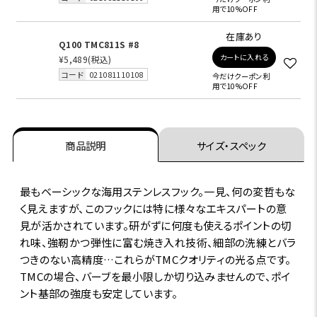
用で10%OFF
在庫あり
Q100 TMC811S #8
カートに入れる
¥5,489
(税込)
コード
021081110108
今だけクーポン利
用で10%OFF
商品説明
サイズ・スペック
最もベーシックな海用ステンレスフック。一見、何の変哲もな
く見えますが、このフックには特に様々なエキスパートの意
見が活かされています。研がずに何度も使えるポイントの切
れ味、強靭かつ弾性に富む焼き入れ技術、細部の洗練とバラ
つきのない高精度…これらがTMCクオリティの光る点です。
TMCの場合、バーブを最小限しか切り込みませんので、ポイ
ント基部の強度も安定しています。