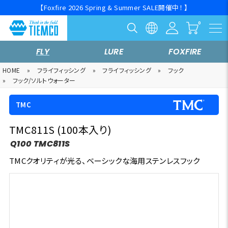
【Foxfire 2026 Spring & Summer SALE開催中！ 】
FLY
LURE
FOXFIRE
HOME
»
フライフィッシング
»
フライフィッシング
»
フック
»
フック/ソルトウォーター
TMC
TMC811S (100本入り)
Q100 TMC811S
TMCクオリティが光る、ベーシックな海用ステンレスフック