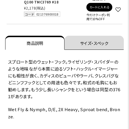
Q100 TMC3769 #18
カートに入れる
¥2,178
(税込)
コード
021376900018
今だけクーポン利
用で10%OFF
商品説明
サイズ・スペック
スプロート型のウェット・フック。ライゼリング・スパイダーの
ような地味ながら本質に迫るソフト・ハックル・イマージャー
にも相性が良く、カディスのピューパやラーバ、クレスバグな
どニンフフックとしての用途も色々です。和式の毛鈎にもお
勧めします。もう少し長いシャンクをという場合は同型の376
1があります。
Wet Fly & Nymph, D/E, 2X Heavy, Sproat bend, Bron
ze.