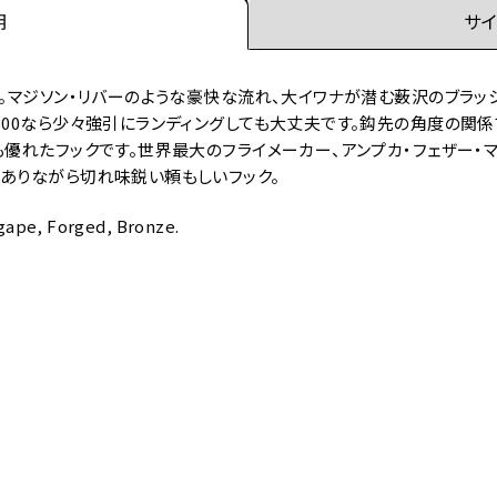
明
サイ
ク。マジソン・リバーのような豪快な流れ、大イワナが潜む薮沢のブラッ
300なら少々強引にランディングしても大丈夫です。鈎先の角度の関
も優れたフックです。世界最大のフライメーカー、アンプカ・フェザー・
でありながら切れ味鋭い頼もしいフック。
 gape, Forged, Bronze.