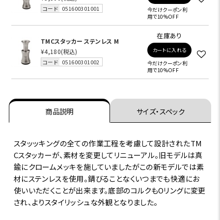
コード
051600301001
今だけクーポン利
用で10%OFF
在庫あり
TMCスタッカー ステンレス M
カートに入れる
¥4,180
(税込)
コード
051600301002
今だけクーポン利
用で10%OFF
商品説明
サイズ・スペック
スタッッキングの全ての作業工程を考慮して設計されたTM
Cスタッカーが、素材を変更してリニューアル。旧モデルは真
鍮にクロームメッキを施していましたがこの新モデルでは素
材にステンレスを使用。錆びることなくいつまでも快適にお
使いいただくことが出来ます。底部のコルクもOリングに変更
され、よりスタイリッシュな外観となりました。