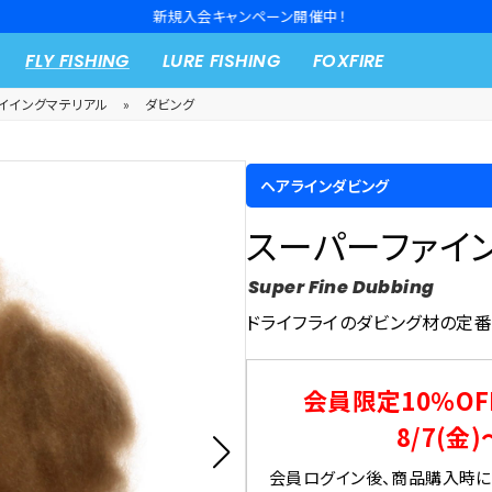
新規入会キャンペーン開催中！
FLY FISHING
LURE FISHING
FOXFIRE
イイングマテリアル
»
ダビング
ヘアラインダビング
スーパーファイ
Super Fine Dubbing
ドライフライのダビング材の定
会員限定10％OF
8/7(金)
会員ログイン後、商品購入時にク