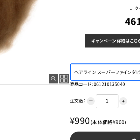
↓ ク
46
キャンペーン詳細はこち
ヘアライン スーパーファインダビン
商品コード：061210135040
注文数：
ー
＋
¥990
(本体価格¥900)