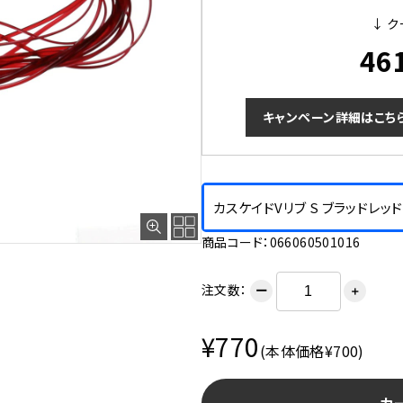
↓ ク
46
キャンペーン詳細はこち
カスケイドVリブ S ブラッドレッド
商品コード：066060501016
注文数：
ー
＋
¥770
(本体価格¥700)