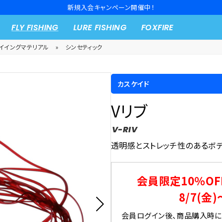
新規入会キャンペーン開催中！
FLY FISHING
LURE FISHING
FOXFIRE
イイングマテリアル
»
シンセティック
カスケイド
Vリブ
V-RIV
透明感とストレッチ性のあるボ
会員限定10％OF
8/7(金)
会員ログイン後、商品購入時にク