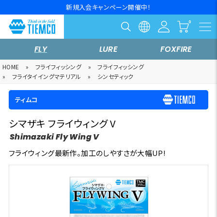
新規入会キャンペーン開催中！
FLY
LURE
FOXFIRE
HOME
»
フライフィッシング
»
フライフィッシング
»
フライタイイングマテリアル
»
シンセティック
ティムコ
シマザキ フライウィング V
Shimazaki Fly Wing V
フライウィング最新作。加工のしやすさが大幅UP!