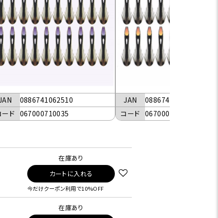
JAN
0886741062510
JAN
0886741037006
コード
067000710035
コード
067000710044
在庫あり
カートに入れる
今だけクーポン利用で10%OFF
在庫あり