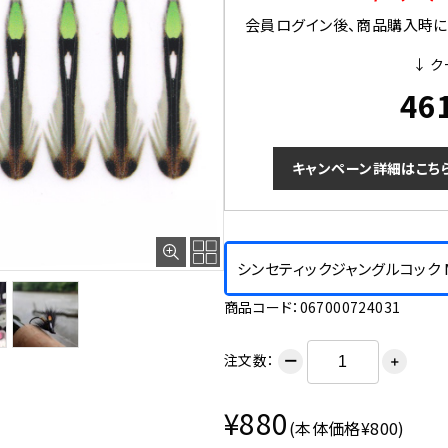
会員ログイン後、商品購入時にク
↓ ク
46
キャンペーン詳細はこち
シンセティックジャングルコック 
商品コード：067000724031
注文数：
ー
＋
¥880
(本体価格¥800)