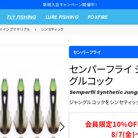
新規入会キャンペーン開催中！
FLY FISHING
LURE FISHING
FOXFIRE
イイングマテリアル
»
シンセティック
センパーフライ
センパーフライ 
グルコック
Semperfli Synthetic Jung
ジャングルコックをシンセティッ
会員限定10％OF
8/7(金)