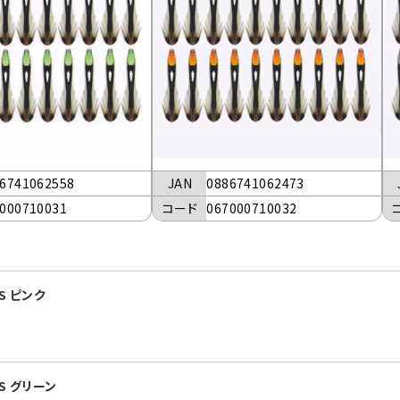
6741062558
JAN
0886741062473
000710031
コード
067000710032
S ピンク
S グリーン