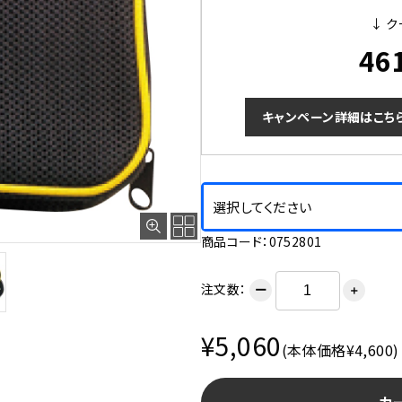
↓ ク
46
キャンペーン詳細はこち
選択してください
商品コード：0752801
注文数：
ー
＋
¥5,060
(本体価格¥4,600)