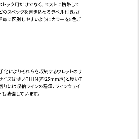
ストック用だけでなく、ベストに携帯して
どのスペックを書き込めるラベル付き。さ
、番手毎に区別しやすいようにカラーを5色ご
番手化によりそれらを収納するワレットのサ
イズは薄いTHIN(約25mm厚)と厚いT
仕切りには収納ラインの種類、ラインウェイ
トも装備しています。