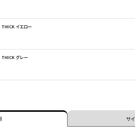
THICK イエロー
THICK グレー
明
サイ