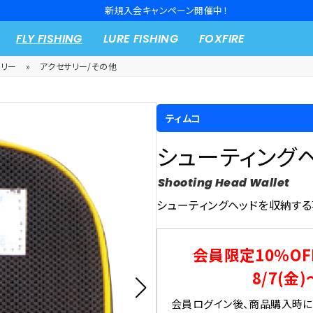
新規入会キャンペーン開催中！
FLY FISHING
LURE FISHING
FOXFIRE
サリー
»
アクセサリー/その他
ティムコ
シューティングヘ
Shooting Head Wallet
シューティングヘッドを収納する
会員限定10％OF
8/7(金)
会員ログイン後、商品購入時にク