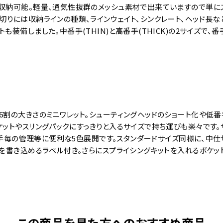
類収納可能。軽量、通気性抜群のメッシュ素材で出来ていますので単に
切りには収納ラインの種類、ラインウェイト、シンクレート、ヘッド長な
も装備しました。中番手(THIN)と高番手(THICK)の2サイズで
6割の大きさのミニワレット。シューティングヘッドのショート化や低
ットやスリングパックにすっきりと入るサイズで持ち運びも楽々です。サ
らに番手毎の管理等に便利な5色展開です。スタンダードサイズ同様に、中
クを書き込めるラベル付き。さらにスプライシングキットを入れるポケッ
この商品を見た方へのおすすめ商品