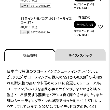
¥8,800
(税込)
今だけクーポン利
コード
097032002250
用で10%OFF
在庫あり
STラインF モノコア .019 ペールイエ
ロー ST+
カートに入れる
¥8,800
(税込)
今だけクーポン利
コード
097032003190
用で10%OFF
商品説明
サイズ・スペック
日本向け特注のフローティングシューティングライン0.02
2”、0.025”がコーティングを従来のASTから0.028”で採用さ
れた耐久性の高いやや硬めのST+に変更してリニューアル。
コーティングのハリを加える事でラインのしなやかさと絡み
難さという相反する要素をバランス良く両立させました。また
細いシューティングラインの課題であった耐久性もST+によ
りアップしています。0.028”はブレイデッドコアのみ、0.01