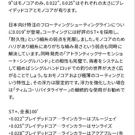
9"はモノコアのみ、0.022”、0.025”はそれぞれの太さにブレ
イデッドコアとモノコアが有ります。
日本向け特注のフローティングシューティングラインについ
に0.019”が登場。コーティングには好評のST+を採用し、
「耐久性」という細糸の弱点を克服しました。モノコアのため
ハリがあり細糸にありがちな絡み易さという弱点も同時に
解決しています。同時発売の「アトランティックサーモンショ
ート・シングルハンド」との相性も完璧で、両者をシステムと
して組めばシングルハンドロッドでの釣りの世界が大きく広
がることでしょう。なおモノコアおよび極薄のコーティングと
いう特性上、その浮力は限定的です。浮力を強化したい場合
は「ティムコ・リバイタライザー」の継続的な使用がお勧めで
す。
ST+、全長100’
・0.022”ブレイデッドコア…ラインカラーはブルージェイ
・0.025”ブレイデッドコア…ラインカラーはサンライズ
・0.028”ブレイデッドコア…ラインカラーはアクアブルー(先