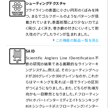
シューティングテクスチャ
フライラインの表面に小さい円形のくぼみを持
つ、まるでゴルフボールのようなパターンが搭
載されています。表面処理により少ない力でよ
く飛び、よく浮き、巻き癖の付きにくいそして耐
久性のアップしたラインが生まれました。
この機能の製品一覧を見る
SA ID
Scientific Anglers Line IDentification不
断の研究の結果である画期的なラインマーキ
ングシステム。例えば、そのシューティングヘッ
ドが200グレインか300グレインなのか、これか
らはマーキングを見れば一目でラインの区別
がつくようになりました。また、どちらが先端方
向かも一目瞭然となりました。F:フローティン
グH:ホバーI:インターミディエイトS:シンキング
#(#:シンクレート)F/I:フローティング/インター