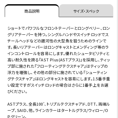
商品説明
サイズ・スペック
ショートでパワフルなフロントテーパーとロングベリー、ロン
グリアテーパーを持つ。シングルハンドやスイッチロッドでス
チールヘッドなどの遡河性の大型魚を狙うためのラインで
す。長いリアテーパーはロングキャストとメンディング等のラ
インコントロールを容易にします。優れたシュータビリティと
高い耐久性を誇る『AST Plus(ASTプラス)』を採用し、ティッ
プ部に施された『フローティングテクスチャア』はティップの
浮力を増強し、その他の部分に施されている『シューティン
グテクスチャア』はロングキャストを容易にします。1.5番手重
い設定ですがスイッチロッドの場合はさらに1番手上をお選
びください。
ASTプラス、全長100’、トリプルテクスチャアド、DTT、両端ル
ープ、SAID、他。ラインカラーはタートルグラス/ウィロー/O
P.グリーン。