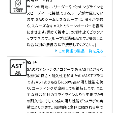
ラインの両端に、リーダーやバッキングラインを
スピーディーに接続できるループが付属してい
ます。SAのシームレスなループは、滑らかで強
く、スムーズなキャストとターンオーバーを容易
にさせます。柔かく着水し、水切れよくピックア
ップできます。(ループは消耗品です。損傷した
場合は別の接続方法で接続してください。)
この機能の製品一覧を見る
AST+
SAのパテントテクノロジーであるASTにさらな
る滑りの良さと耐久性を加えたのがASTプラス
です。ASTよりもさらに50%高い滑り性能を誇
り、コーティングが摩耗しても維持します。また
主な競合他社のフライラインよりも平均で8倍
の耐久性、そして5倍の滑り性能がSAラボの実
験により示され、継続的に摩耗に晒される中で