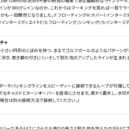
glers Line IDentification不断の研究の結果である画期的なラ
レインか300グレインなのか、これからはマーキングを見れば一目でラ
も一目瞭然となりました。F:フローティングH:ホバーI:インターミディ
ング/インターミディエイトF/S:フローティング/シンキングI/S:インター
チャ
に小さい円形のくぼみを持つ、まるでゴルフボールのようなパターンが
く浮き、巻き癖の付きにくいそして耐久性のアップしたラインが生まれ
ダーやバッキングラインをスピーディーに接続できるループが付属して
ズなキャストとターンオーバーを容易にさせます。柔かく着水し、水切れ
場合は別の接続方法で接続してください。)
ロジーであるASTにさらなる滑りの良さと耐久性を加えたのがASTプ