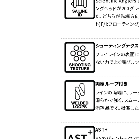
Scientific An
ングヘッドが200グ
た、どちらが先端方向か
ト)F/I:フローティ
シューティングテクス
フライラインの表面
ない力でよく飛び、よ
両端ループ付き
ラインの両端に、リー
滑らかで強く、スムー
消耗品です。損傷した
AST+
SAのパテントテクノ