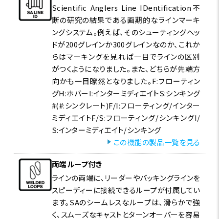
Scientific Anglers Line IDentification不
断の研究の結果である画期的なラインマーキ
ングシステム。例えば、そのシューティングヘッ
ドが200グレインか300グレインなのか、これか
らはマーキングを見れば一目でラインの区別
がつくようになりました。また、どちらが先端方
向かも一目瞭然となりました。F:フローティン
グH:ホバーI:インターミディエイトS:シンキング
#(#:シンクレート)F/I:フローティング/インター
ミディエイトF/S:フローティング/シンキングI/
S:インターミディエイト/シンキング
この機能の製品一覧を見る
両端ループ付き
ラインの両端に、リーダーやバッキングラインを
スピーディーに接続できるループが付属してい
ます。SAのシームレスなループは、滑らかで強
く、スムーズなキャストとターンオーバーを容易