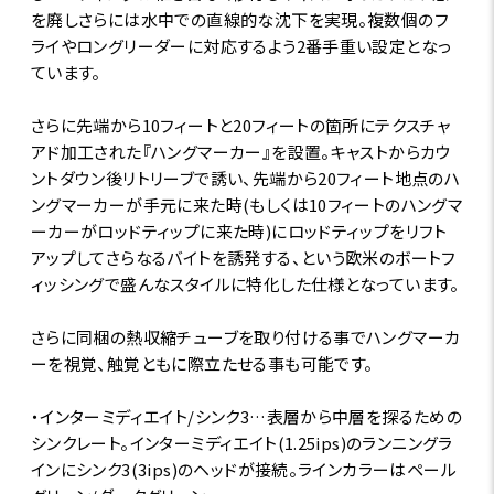
を廃しさらには水中での直線的な沈下を実現。複数個のフ
ライやロングリーダーに対応するよう2番手重い設定となっ
ています。
さらに先端から10フィートと20フィートの箇所にテクスチャ
アド加工された『ハングマーカー』を設置。キャストからカウ
ントダウン後リトリーブで誘い、先端から20フィート地点のハ
ングマーカーが手元に来た時(もしくは10フィートのハングマ
ーカーがロッドティップに来た時)にロッドティップをリフト
アップしてさらなるバイトを誘発する、という欧米のボートフ
ィッシングで盛んなスタイルに特化した仕様となっています。
さらに同梱の熱収縮チューブを取り付ける事でハングマーカ
ーを視覚、触覚ともに際立たせる事も可能です。
・インターミディエイト/シンク3…表層から中層を探るための
シンクレート。インターミディエイト(1.25ips)のランニングラ
インにシンク3(3ips)のヘッドが接続。ラインカラーはペール