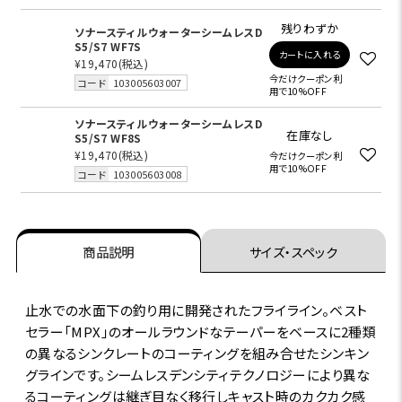
残りわずか
ソナースティルウォーターシームレスD
S5/S7 WF7S
カートに入れる
¥19,470
(税込)
今だけクーポン利
コード
103005603007
用で10%OFF
ソナースティルウォーターシームレスD
在庫なし
S5/S7 WF8S
¥19,470
(税込)
今だけクーポン利
用で10%OFF
コード
103005603008
商品説明
サイズ・スペック
止水での水面下の釣り用に開発されたフライライン。ベスト
セラー「MPX」のオールラウンドなテーパーをベースに2種類
の異なるシンクレートのコーティングを組み合せたシンキン
グラインです。シームレスデンシティテクノロジーにより異な
るコーティングは継ぎ目なく移行しキャスト時のカクカク感