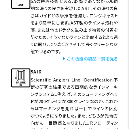
SAの特許技術である、乾質でありながら永続
的な滑りの良さを実現したAST。その滑りの良
さはガイドとの摩擦を低減し、ロングキャスト
をより簡単にします。AST製のラインは汚れや
藻、または他のドラグを生み出す物質の付着を
防ぐため、そうでないラインと比較するとより遠
くに飛び、より高く浮きそして長くクリーンな状
態でいるのです。
この機能の製品一覧を見る
SA ID
Scientific Anglers Line IDentification不
断の研究の結果である画期的なラインマーキ
ングシステム。例えば、そのシューティングヘッ
ドが200グレインか300グレインなのか、これか
らはマーキングを見れば一目でラインの区別
がつくようになりました。また、どちらが先端方
向かも一目瞭然となりました。F:フローティン