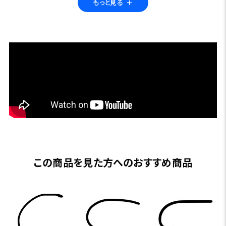
もっと見る
＋
釣りからシンキングラインを使った本流の釣りまでラインシ
ステムも選びません。
ユーフレックス・JTH-RD 1267-4 #7
12’6” #7 4pcs
推奨ラインウェイト:アトランティックサーモンショート460gr
(DH7/8)、スカジット480～【510】gr※【】は最も推奨するウ
ェイト。#7は今もツーハンドロッドの世界的な定番といえま
す。スペイキャスティングの習得から実釣、川から湖、フロー
ティングラインからヘビーシンキングヘッドの釣りなどあらゆ
るツーハンドロッドのニーズにこたえるモデルです。これから
この商品を見た方へのおすすめ商品
ツーハンドロッドの釣りを始めようという方にもお勧めの一
本です。
ユーフレックス・JTH-RD 1308-4 #8