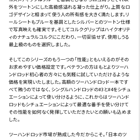
外をツートンにした高級感溢れる凝った仕上がり。上質なロ
ゴデザインと相まって使う人の所有感を大きく満たします。リ
ールシートもブルーを基調としたシルバーとのツートン仕様
で写真映えも確実です。そしてコルクグリップはハイクオリテ
ィのナチュラルコルクにこだわり、一切妥協せず、使用しうる
最上級のものを選択しました。
そしてこのシリーズのもう一つの「性能」ともいえるのがその
お求めやすい価格設定です。ベテランの方はもとよりツーハ
ンドロッド初心者の方々にも気軽に試していただけるような
価格を実現いたしました。高額のツーハンドロッド一本です
べて賄うのではなく、シングルハンドロッドの#3と#4をシチュ
エーションによって使い分けるように、これからはツーハンド
ロッドもシチュエーションによって最適な番手を使い分けて
その性能を如何なく発揮していただきたいとの願いも込めま
した。
ツーハンドロッド市場が熟成した今だからこそ。「日本のツ