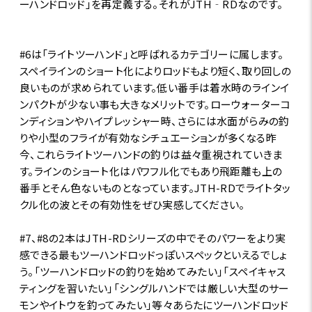
ーハンドロッド」を再定義する。それがJTH‐RDなのです。
#6は「ライトツーハンド」と呼ばれるカテゴリーに属します。
スペイラインのショート化によりロッドもより短く、取り回しの
良いものが求められています。低い番手は着水時のラインイ
ンパクトが少ない事も大きなメリットです。ローウォーターコ
ンディションやハイプレッシャー時、さらには水面がらみの釣
りや小型のフライが有効なシチュエーションが多くなる昨
今、これらライトツーハンドの釣りは益々重視されていきま
す。ラインのショート化はパワフル化でもあり飛距離も上の
番手とそん色ないものとなっています。JTH-RDでライトタッ
クル化の波とその有効性をぜひ実感してください。
#7、#8の2本はJTH-RDシリーズの中でそのパワーをより実
感できる最もツーハンドロッドっぽいスペックといえるでしょ
う。「ツーハンドロッドの釣りを始めてみたい」「スペイキャス
ティングを習いたい」「シングルハンドでは厳しい大型のサー
モンやイトウを釣ってみたい」等々あらたにツーハンドロッド