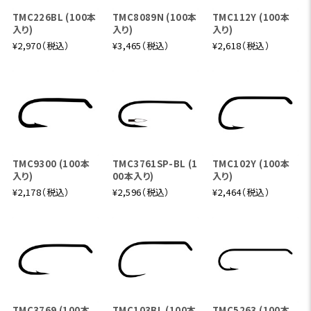
よりオーバーヘッドでも軽快に投げられるようチューニング
TMC226BL (100本
TMC8089N (100本
TMC112Y (100本
いたしました。そして同氏の長年のロッドビルディングの経験
入り)
入り)
入り)
を基にした「杉坂隆久好み」ともいえるこだわりのグリップデ
¥2,970（税込）
¥3,465（税込）
¥2,618（税込）
ザインとコンポーネンツを採用。カスタムロッドの質感をマス
プロダクションで再現しました。またガイドのセッティングに
も同氏のこだわりが詰まっています。このロッドの活躍の場
は朱鞠内湖にとどまりません。道内各地のリザーバーや本流
のイトウ、ショアのサケ、カラフトマス、大型アメマス等々。強
めの8番ロッドとしてオールマイティにお使いいただけます。
TMC9300 (100本
TMC3761SP-BL (1
TMC102Y (100本
入り)
00本入り)
入り)
¥2,178（税込）
¥2,596（税込）
¥2,464（税込）
TMC3769 (100本
TMC103BL (100本
TMC5263 (100本