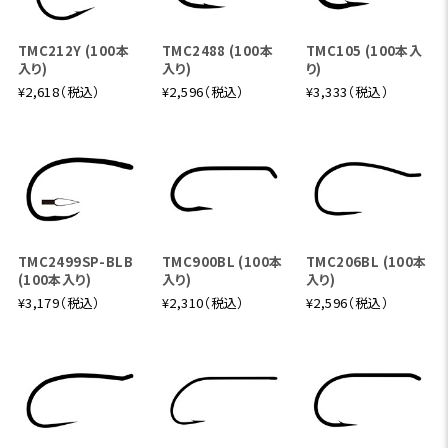
13’0” #8 4pcs
推奨ラインウェイト:アトランティックサーモンショート520gr
TMC212Y (100本
TMC2488 (100本
TMC105 (100本入
(DH8/9)、スカジット540～【570】gr※【】は最も推奨するウ
入り)
入り)
り)
ェイト。サーモンやイトウといった日本の超大型魚に対応する
¥2,618（税込）
¥2,596（税込）
¥3,333（税込）
スペックです。その十分なラインウエイトのためスペイキャス
ティングの練習、習得にも最適です。スペイキャスティングを
しっかり身に付けたい、そして超大型魚を釣りたい、といった
方にお勧めの一本です。
TMC2499SP-BLB
TMC900BL (100本
TMC206BL (100本
ユーフレックス・JTH-RD 13189-4 TSF #8/9
(100本入り)
入り)
入り)
13’1” #8/9 4pcs、フォアグリップ325mm、リール
¥3,179（税込）
¥2,310（税込）
¥2,596（税込）
シート100mm、リアグリップ115mm
杉坂隆久が朱鞠内湖でイトウを狙うためのロッドがJTH-R
Dから登場。JTH-RD1308-4をベースにブランク全体をわず
かに強化。同湖の推奨フライラインである「アトランティック
サーモン朱鞠内スペシャル」を、スペイキャスティングはもと