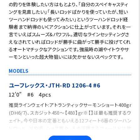
の釣りを体験したい方はもとより、「自分のスペイキャスティ
ングを見直したい」「長いロッドばかりを使っていたが、短い
ツーハンドロッドも使ってみたい」というツーハンドロッド経
験者まで納得のいくアクションに仕上がっています。それを一
言でいえばスムーズ&パワフル。適切なラインセッティングさ
えなされていればロッドが勝手に曲がって勝手に投げてくれ
るオートマチックなアクションです。強風時の湖やイトウやサ
ーモンといった超大物狙いには欠かせないスペックです。
MODELS
ユーフレックス・JTH-RD 1206-4 #6
12’0” #6 4pcs
推奨ラインウェイト:アトランティックサーモンショート400gr
(DH6/7)、スカジット450～【480】gr※【】は最も推奨するウ
ェイト。今や日本の定番ともいえる12フィート6番のツーハン
ドロッド。川や湖、ショア等々、その活躍するフィールドは数
多くあります。フローティングラインを使ったドライフライの