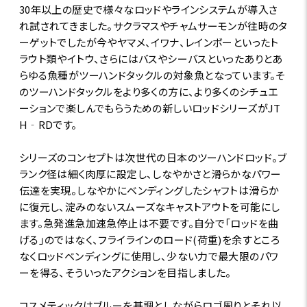
30年以上の歴史で様々なロッドやラインシステムが導入さ
れ試されてきました。サクラマスやチャムサーモンが往時のタ
ーゲットでしたが今やヤマメ、イワナ、レインボーといったト
ラウト類やイトウ、さらにはバスやシーバスといったありとあ
らゆる魚種がツーハンドタックルの対象魚となっています。そ
のツーハンドタックルをより多くの方に、より多くのシチュエ
ーションで楽しんでもらうための新しいロッドシリーズがJT
H‐RDです。
シリーズのコンセプトは次世代の日本のツーハンドロッド。ブ
ランク径は細く肉厚に設定し、しなやかさと滑らかなパワー
伝達を実現。しなやかにベンディングしたシャフトは滑らか
に復元し、淀みのないスムーズなキャストアウトを可能にし
ます。急発進急加速急停止は不要です。自分で「ロッドを曲
げる」のではなく、フライラインのロード(荷重)を余すところ
なくロッドベンディングに使用し、少ない力で最大限のパワ
ーを得る、そういったアクションを目指しました。
コスメティックはブルーを基調としながらロゴ周りとそれ以