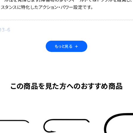
ィスタンスに特化したアクション・パワー設定です。
3-6
トモデル
もっと見る
＋
流域まで幅広くお使いになれます。不意の大型魚にも負けない強さがあ
この商品を見た方へのおすすめ商品
3-6
広くカバーする汎用性の高いスペックです。初めて入渓する川でも安心
イパターンを選ばずにお使いいただけます。源流釣りのサブロッドとし
ています。