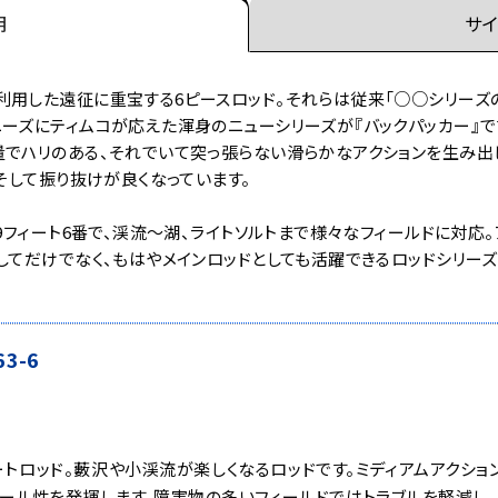
明
サイ
用した遠征に重宝する6ピースロッド。それらは従来「○○シリーズの6
ーズにティムコが応えた渾身のニューシリーズが『バックパッカー』で
でハリのある、それでいて突っ張らない滑らかなアクションを生み出し
そして振り抜けが良くなっています。
ら9フィート6番で、渓流～湖、ライトソルトまで様々なフィールドに対応
してだけでなく、もはやメインロッドとしても活躍できるロッドシリーズ
3-6
ョートロッド。藪沢や小渓流が楽しくなるロッドです。ミディアムアクシ
ール性を発揮します。障害物の多いフィールドではトラブルを軽減し、