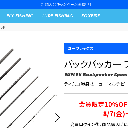
新規入会キャンペーン開催中！
FLY FISHING
LURE FISHING
FOXFIRE
ッド
ユーフレックス
バックパッカー 
EUFLEX Backpacker Specia
ティムコ渾身のニューマルチピ
会員限定10％OF
8/7(金)
会員ログイン後、商品購入時にク