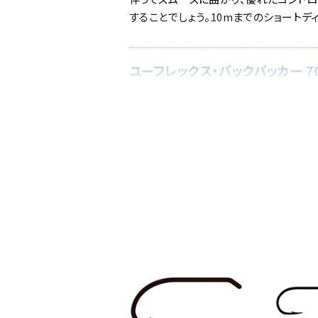
することでしょう。10mまでのショートデ
ユーフレックス・バックパッカー 70
小渓流でも取り回しの良い7フィー
7'0"、#3、6pc
ミディアムアクションで、小渓流から渓
いいただけます。
ユーフレックス・バックパッカー 76
日本の渓流のための定番スペック
7'6"、#3、6pc
ナナハンの3番は源流域から里川まで幅
ションで、ビギナーからベテランまでフラ
前後を快適に投げられるように設定され