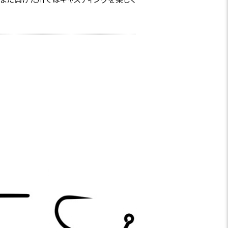
り、大イワナの棲む源流でも安心してお使
。スムーズに曲がる素直なミディアムアク
てもお勧めで、渓流で最も多投する10m