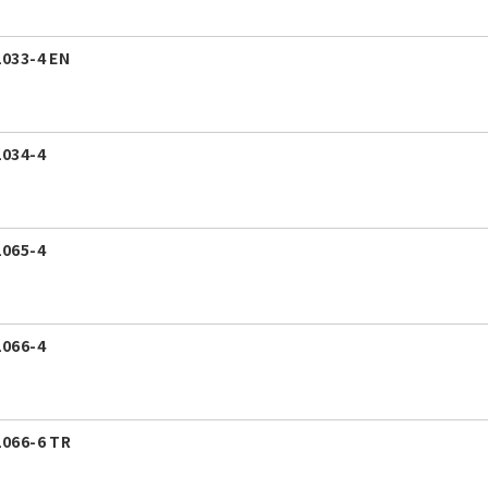
33-4 EN
34-4
65-4
66-4
66-6 TR