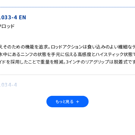
33-4 EN
フロッド
えそのための機能を追求。ロッドアクションは食い込みのよい繊細なテ
水中にあるニンフの状態を手元に伝える高感度とハイスティック状態で
イドを採用したことで重量を軽減。3インチのリアグリップは脱着式です
034-4
パーパススイッチロッド
もっと見る
＋
渓流から中流域において様々なフライに合わせたフィッシングスタイル
ウエットフライのスイングの釣り。プールでのインジケーターフィッ
ドリフトや、リーチやメンディングといったテクニカルな操作もお手の