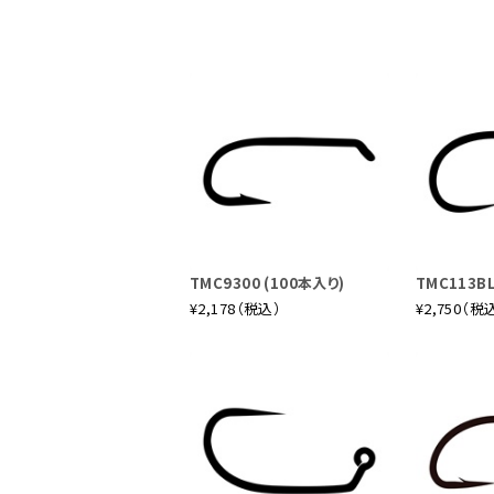
グや水面直下のソフトハックルの釣り、さ
ただけます。
ユーフレックス・Jスイッチ JSWT1
本流、湖と場所を選ばないオールパ
10'6"、#5、4pc
湖でのモンカゲロウやユスリカのライズフ
エットの釣りやドライフライでの釣りにも
パワーは秘めたものがあります。シングル
TMC9300 (100本入り)
TMC113B
¥2,178（税込）
¥2,750（税
ユーフレックス・Jスイッチ JSWT1
パワフルさと繊細さを兼ね備えたオ
10'6"、#6、4pc
ドラワカ、シケイダー、ホッパーなどバル