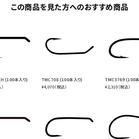
らにはライトなリトリーブの釣りにも対応。シングルハンドロッドの6
この商品を見た方へのおすすめ商品
065-4
ーパススイッチロッド
ィッシングはもちろん、ストリーマーのリトリーブの釣りにも対応する
ベストマッチ。しなやかなブランクはラインの荷重を余すことなく反発
ハンドロッドの7番のイメージでオールマイティに使えます。
LH (100本入り)
TMC708 (100本入り)
TMC3769 (100
込）
¥4,070（税込）
¥2,310（税込）
066-4
ールマイティなモデル
キーなドライフライも容易にデリバリーするキャスティングパワーと、