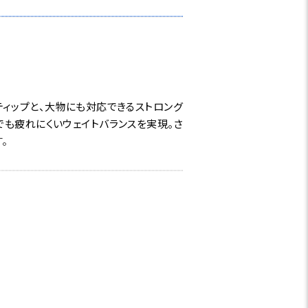
ィップと、大物にも対応できるストロング
も疲れにくいウェイトバランスを実現。さ
。
に対応するオールラウンダーロッド。クロ
シングや早い流れでのユーロニンフィング
物。そして止水でのドライフライフィッシン