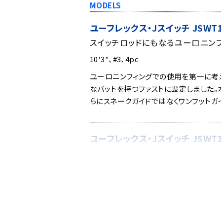
MODELS
ユーフレックス・Jスイッチ JSWT10
スイッチロッドにもなるユーロニン
10'3"、#3、4pc
ユーロニンフィングでの使用を第一に考
なバットを持つファストに設定しました。
らにスネークガイドではなくワンフットガ
ユーフレックス・Jスイッチ JSWT1
渓流から小規模本流で使えるオール
10'3"、#4、4pc
ドライフライ、ウエットフライ、ニンフ等
スからダウンでのライズフィッシングや
等々。そのレングスを活かしたナチュラル