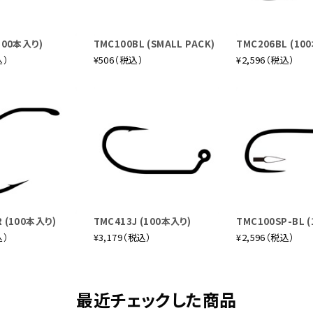
ローティングラインの釣りはもとより様々なシンクレートのシンキング
能。大物との出会いを演出します。また前モデルより全長を短くした分
ツーハンドロッドに引けを取らないキャスティングパワーを発揮します
100本入り)
TMC100BL (SMALL PACK)
TMC206BL (10
込）
¥506（税込）
¥2,596（税込）
066-6 TR（トラベラー）
に便利な6ピースのスイッチロッド。最も汎用性の高いJスイッチ#6の
イフライを使った湖の釣りや本流のウェットフライフィッシング、シン
デルの仕舞寸法は9ftの4ピースロッドより短い59㎝。遠征はもちろ
 (100本入り)
TMC413J (100本入り)
TMC100SP-BL 
です。つないでしまえば6ピースロッドであることを忘れてしまうほど
込）
¥3,179（税込）
¥2,596（税込）
ンならスープラエクスプレスWF6/7F、シンキングライン(ヘッド)
ンモノコアフローティング019等です。
最近チェックした商品