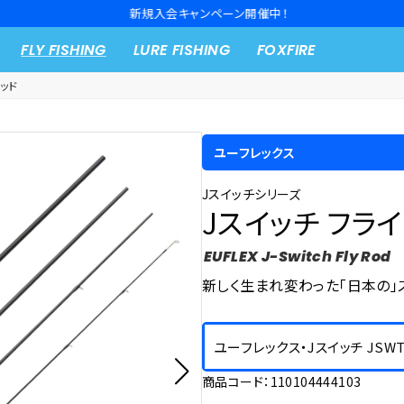
新規入会キャンペーン開催中！
FLY FISHING
LURE FISHING
FOXFIRE
ッド
ユーフレックス
Jスイッチシリーズ
Jスイッチ フラ
EUFLEX J-Switch Fly Rod
新しく生まれ変わった「日本の」
ユーフレックス・Jスイッチ JSWT1
商品コード：110104444103