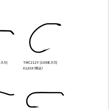
番のイメージでオールマイティにお使いい
のがこのモデルです。もちろん本流でのウ
力に変換。軽量ながらそのキャスティング
本入り)
TMC212Y (100本入り)
¥2,618（税込）
ロクマルクラスの大物にも対応するリフテ