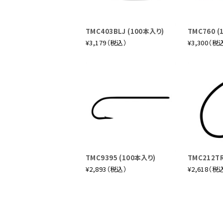
ィングパワーを併せ持つモデルです。フ
小中規模の本流をくまなく探ることが可
ングしても疲れ知らず。それでいてライト
TMC403BLJ (100本入り)
TMC760 (
でオールマイティに使えます。
¥3,179（税込）
¥3,300（税
ユーフレックス・Jスイッチ JSWT1
6ピースバージョンのスイッチロッド
10'6"、#6、4pc
飛行機を使った遠征や徒歩でのアプローチ
はシケイダーやドラワカといった大型ドラ
の釣りなど様々な釣りに使えますが、本モ
TMC9395 (100本入り)
TMC212TR
を歩くようなフィールドでの釣りにも便利
¥2,893（税込）
¥2,618（税
推奨フライラインはフルフローティングライ
(スイッチ)6/7各種+シューティングライ