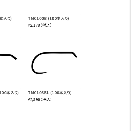
ラインを使えば表層からディープまで湖や
軽量かつコンパクトで、一日中キャスティ
。シングルハンドロッドの8番のイメージ
0本入り)
TMC100B (100本入り)
¥2,178（税込）
6ピースバージョンです。Jスイッチの6番
キングラインを用いたリトリーブ＆スイング
ん、バックパックに入れてポイントまで山道
(100本入り)
TMC103BL (100本入り)
の軽さとしなやかさが特徴です。
¥2,596（税込）
ならアトランティックサーモンショートSWT