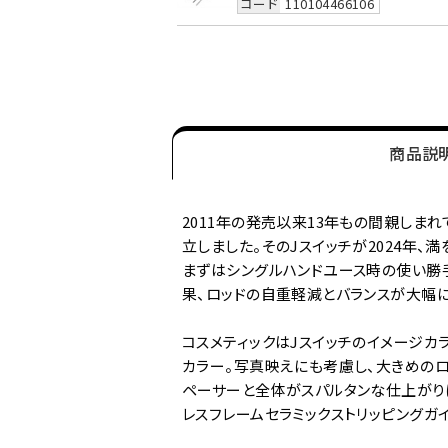
コード
110104466106
商品説
2011年の発売以来13年もの間親しま
立しました。そのJスイッチが2024年、
まずはシングルハンドユース時の使い勝手を
果、ロッドの自重軽減とバランスが大幅に
コスメティックはJスイッチのイメージカ
カラー。写真映えにも考慮し、大きめの
ペーサーと全体がスパルタンな仕上がりになっ
レスフレームセラミックストリッピングガ