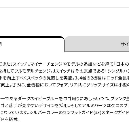
明
サイ
れてきたJスイッチ。マイナーチェンジやモデルの追加などを経て「日本
満を持してフルモデルチェンジ。Jスイッチはその原点である「シングルハ
向上すべくスペックの見直しを実施。3、4番の2機種はロッド全長を10’
向上。さらに、全機種においてフォア、リア共にグリップサイズは小型
ラーであるダークネイビーブルーをロゴ周りにあしらいつつ、ブランク
ロゴと番手が見やすいデザインを採用。そしてアルミパーツはグロスブ
ています。シルバーカラーのワンフットガイド(#3)スネークガイド(#4
イドを搭載。