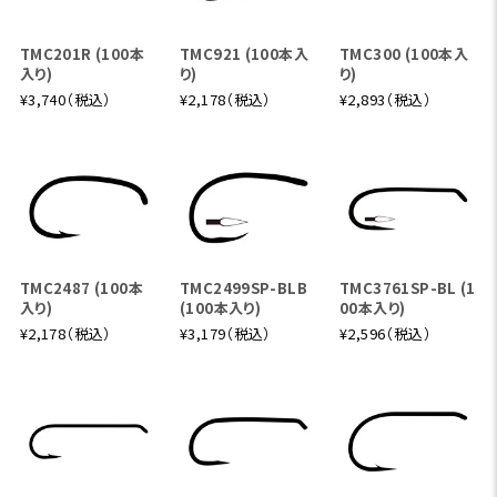
ず、風にも負けない強さを備え、小渓流では12ft〜15ft、開
けた中規模渓流であれば12ft～19ftほどのリーダー＆ティ
TMC201R (100本
TMC921 (100本入
TMC300 (100本入
入り)
り)
り)
ペットシステムに対応します。粘りのあるグラス特有のしなや
¥3,740（税込）
¥2,178（税込）
¥2,893（税込）
かさがスロースピードからファーストまでの多彩なキャスト
を可能にし、ヤマメやイワナはもちろん、不意の40cmクラス
の魚にも粘りで対応します。早朝のライズフィッシングから夕
暮れのイブニングライズまで、渓流フィッシングを存分に楽し
めます。
TMC2487 (100本
TMC2499SP-BLB
TMC3761SP-BL (1
ユーフレックス・グラスマスター GM703-4
入り)
(100本入り)
00本入り)
¥2,178（税込）
¥3,179（税込）
¥2,596（税込）
小渓流や中規模な渓流をテンポよく釣り上がる
7'0"、#3、4pc
グラスマスター703-4のステージは小渓流～中規模な渓流
で、そのスケールの流れを釣り上がるのに扱いやすいロッド
です。高強度、高弾性のSグラスを使用したミディアムアクシ