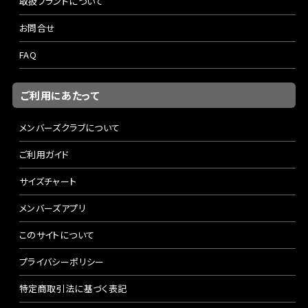
取扱ブランドについて
7'6"、#5、4pc
お問合せ
幅の限られた小渓流──近距離の勝負でも、大型トラウトに
FAQ
臆することなく挑めるのがグラスマスター765-4です。7’6”の
レングスと5番ラインが生む絶妙なバランスは、しなやかさと
ご利用にあたって
コントロール性を高次元で両立。グラス特有の粘りが、突進
する魚の力を優しく受け止め、ファイト中のラインブレイクを
メンバーズクラブについて
防ぎます。6番クラスの大型ドライも、狙ったポイントに正確に
届けられるキャスト性能で、狭い渓でも自由自在に操作可
ご利用ガイド
能。
サイズチャート
メンバーズアプリ
このサイトについて
プライバシーポリシー
特定商取引法に基づく表記