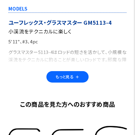
MODELS
ユーフレックス・グラスマスター GM5113-4
小渓流をテクニカルに楽しく
5'11"、#3、4pc
グラスマスター5113-4はロッドの短さを活かして、小規模な
渓流をテクニカルに釣ることが楽しいロッドです。邪魔な障
害物を避けながら狭いスポットにプレゼンテーション出来る
キャスティングコントロール性は特筆モノです。エキスパート
もっと見る
＋
であればライン、リーダー、ティペットをコントロールしなが
ら敢えて開けた渓流を釣り上がるのも面白いロッドでしょ
う。また、近距離がメインのフィールドでは4番ラインでお使
この商品を見た方へのおすすめ商品
いいただくのもお勧めです。推奨ラインはJストリームです。
ユーフレックス・グラスマスター GM663-4