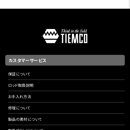
ユーフレックス・グラスマスター GM764-4
渓流のブラインドフィッシングから本流域のライズハ
ンティングまでをカバーしフィールドや魚種を選びま
せん
7'6"、#4、4pc
日本の渓流で使いやすいスペックのロッドでグラスロッド初
カスタマーサービス
心者にもお勧めいたします。癖のないミディアムアクション
で、渓流の釣り上がりやライズフィッシングに対応します。Sグ
保証について
ラスは軽量で反発力が強いながらもグラス本来のしなやか
さや粘りも併せ持っています。フィッシングレンジは目の前か
ロッド取扱説明
ら１２ヤードくらいで、推奨ラインはJストリーム、LDL,フリー
お手入れ方法
クエンシィトラウトです。
修理について
製品の素材について
ユーフレックス・グラスマスター GM765-4
狭い渓でも、大物に挑むあなたの相棒