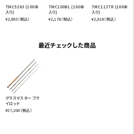
ョンの703-4は、キャスティング能力が高くラインコントロー
TMC5263 (100本
TMC100BL (100本
TMC112TR (100本
ルも思いのままです。また、エキスパートであれば開けた渓
入り)
入り)
入り)
流のロングレンジの釣りも楽しいでしょう。快適に使用できる
¥2,893（税込）
¥2,178（税込）
¥2,618（税込）
フィッシングレンジは目の前から12ヤードくらいで、推奨ライ
ンはＪストリーム、LDL、フリークエンシィトラウトです。
最近チェックした商品
ユーフレックス・グラスマスター GM763-4
軽快なフィーリングで渓流を釣り上がる
7'6"、#3、4pc
日本の渓流で使いやすいスペックのロッドです。癖のないミ
ディアムアクションで、渓流の釣り上がりやライズフィッシン
グに対応します。グラス特有のキャスティングフィールを持ち
グラスマスター フラ
イロッド
つつ釣り上がりでは軽快さを感じさせてくれます。快適に使
¥57,200（税込）
用できるフィッシングレンジは目の前から12ヤードくらいで、
推奨ラインはJストリーム、LDL,フリークエンシィトラウトで
す。