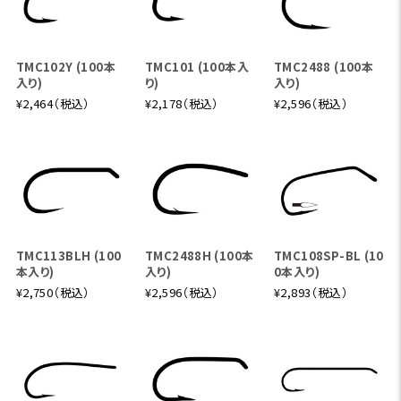
狭い渓でも、思い通りの一投を
6'6"、#3、4pc
木々が覆い、キャストの振り幅が制限される渓流でこそ輝く――
TMC102Y (100本
TMC101 (100本入
TMC2488 (100本
入り)
り)
入り)
それがショートグラスロッドの真骨頂です。グラスマスター66
¥2,464（税込）
¥2,178（税込）
¥2,596（税込）
3-4は、近距離でも狙い通りのプレゼンテーションを可能に
し、グラス特有の粘りで魚の動きをしなやかに受け止めま
す。開けた中規模渓流に持ち出せば、7ヤードから10ヤード
ほどのキャストも十分に楽しめ、ブラインドフィッシングでも
も活躍するでしょう。投げる、掛ける、ランディングまで、一連
のやり取りのすべてが心地よく感じられるロッドです。
TMC113BLH (100
TMC2488H (100本
TMC108SP-BL (10
本入り)
入り)
0本入り)
ユーフレックス・グラスマスター GM694-4
¥2,750（税込）
¥2,596（税込）
¥2,893（税込）
ドライフライの醍醐味を、この一本で
6'9"、#4、4pc
小渓流〜中規模渓流でのドライフライフィッシングを想定し
た、バランスの取れた4番ラインロッド。フライサイズを選ば