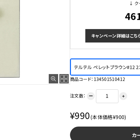
↓ ク
46
キャンペーン詳細はこち
テルテル ペレットブラウン#12 
商品コード：134501510412
注文数：
ー
＋
¥990
(本体価格¥900)
カ