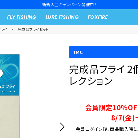
新規入会キャンペーン開催中！
FLY FISHING
LURE FISHING
FOXFIRE
フライ
»
完成品フライセット
TMC
完成品フライ 2
レクション
会員限定10％OF
8/7(金)
会員ログイン後、商品購入時にク