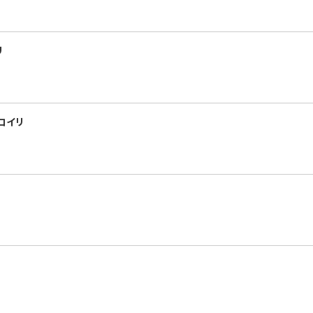
リ
コイリ