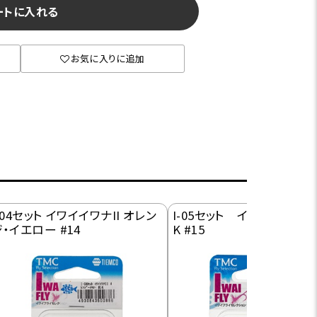
ートに入れる
お気に入りに追加
-04セット イワイイワナII オレン
I-05セット イワイパラアン
・イエロー #14
K #15