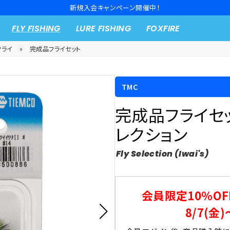
新規入会キャンペーン開催中！
FLY FISHING
LURE FISHING
FOXFIRE
フライ
»
完成品フライセット
TMC
完成品フライセ
レクション
Fly Selection (Iwai's)
会員限定10％OF
8/7(金)