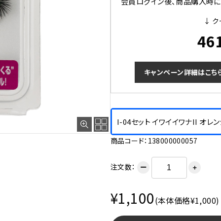
会員ログイン後、商品購入時にク
↓ ク
46
キャンペーン詳細はこち
I-04セット イワイイワナII オレ
商品コード：138000000057
注文数：
ー
＋
¥1,100
(本体価格¥1,000)