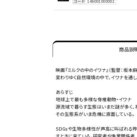
コード
146001000002
商品説
映画『ミルクの中のイワナ』（監督：坂本麻
変わりゆく自然環境の中で、イワナを通
あらすじ
地球上で最も多様な脊椎動物・イワナ
源流域で暮らす生態はいまだ謎が多く、
その生態系がいま危機に直面している。
SDGsや生物多様性が声高に叫ばれる昨
すときに来ている。研究者や漁業関係者