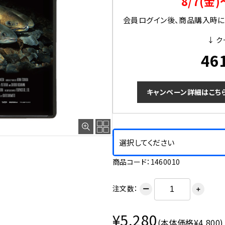
8/7(金)
会員ログイン後、商品購入時にク
↓ ク
46
キャンペーン詳細はこち
選択してください
商品コード：1460010
注文数：
ー
＋
¥5,280
(本体価格¥4,800)