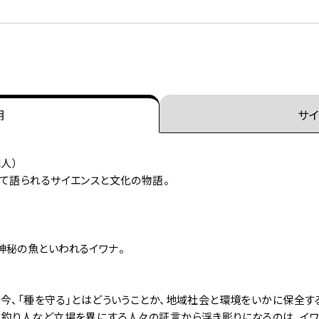
明
サイ
人）
して語られるサイエンスと文化の物語。
神秘の魚といわれるイワナ。
今、「種を守る」とはどういうことか、地域社会と環境をいかに保全す
、釣り人など立場を異にする人々の証言から浮き彫りになるのは、イ