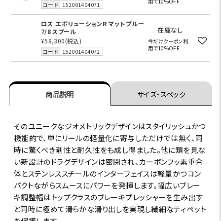
用で10%OFF
コード
152001404071
ロス エボリューションR マットブルー
在庫なし
7/8 スプール
¥58,300
(税込)
今だけクーポン利
用で10%OFF
コード
152001404072
商品説明
サイズ・スペック
そのユニークなジオメトリックデザインはスタイリッシュかつ
機能的で、単にリールの軽量化に寄与しただけでは無く、同
時に驚くべき剛性と耐久性をも成し得ました。他に類を見な
い新設計のドラグデザインは密閉され、カーボンフッ素重合
体とステンレススチールのインターフェイスは軽量かつコン
パクトながらスムースにパワーを発揮します。幅広いブレー
キ調整幅はトップクラスのブレーキプレッシャーを生み出す
と同時に極めて滑らかな滑り出しを実現し繊細なティペット
を保護します。