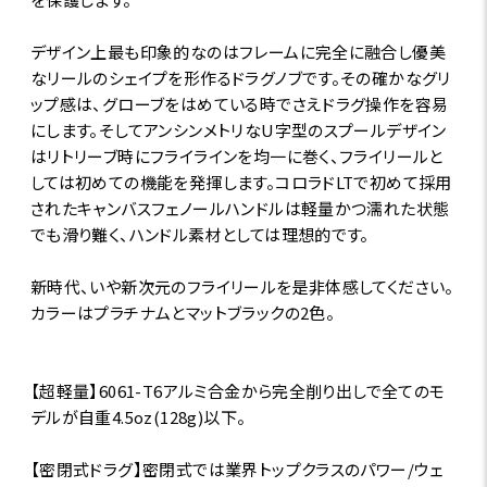
デザイン上最も印象的なのはフレームに完全に融合し優美
なリールのシェイプを形作るドラグノブです。その確かなグリ
ップ感は、グローブをはめている時でさえドラグ操作を容易
にします。そしてアンシンメトリなU字型のスプールデザイン
はリトリーブ時にフライラインを均一に巻く、フライリールと
しては初めての機能を発揮します。コロラドLTで初めて採用
されたキャンバスフェノールハンドルは軽量かつ濡れた状態
でも滑り難く、ハンドル素材としては理想的です。
新時代、いや新次元のフライリールを是非体感してください。
カラーはプラチナムとマットブラックの2色。
【超軽量】6061-T6アルミ合金から完全削り出しで全てのモ
デルが自重4.5oz(128g)以下。
【密閉式ドラグ】密閉式では業界トップクラスのパワー/ウェ