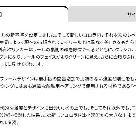
明
サイ
リールの新基準を設定しました。そして新しいコロラドはそれを次のレ
表情によって現在の市販されているリールとは異なる美しさをもたら
外部クリッカーはリールの裏側の顔を際立たせるとともに、クラシカル
プンになり、リールのフェイスがよりクリーンに見え、さらに面取りさ
ままに見せてくれます。
ジフレームデザインは最小限の重量増加で比類のない強度と剛性をもた
ブッシングには最も過酷な船舶用ベアリングで使用される材料である『
現代的な強度とデザインに出会い、水の上でも、そしてそれ以外でも、
く分析・検討した結果、この新しいコロラドは小渓流から大きな川まで
カルタ製。