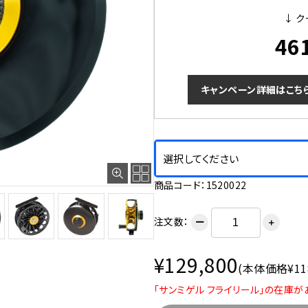
↓ ク
46
キャンペーン詳細はこち
選択してください
商品コード：1520022
注文数：
ー
＋
¥129,800
(本体価格¥118
「サンミゲル フライリール」の在庫が