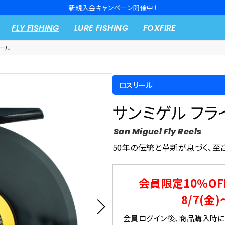
新規入会キャンペーン開催中！
FLY FISHING
LURE FISHING
FOXFIRE
ール
ロスリール
サンミゲル フラ
San Miguel Fly Reels
50年の伝統と革新が息づく、至
会員限定10％OF
8/7(金)
会員ログイン後、商品購入時にク