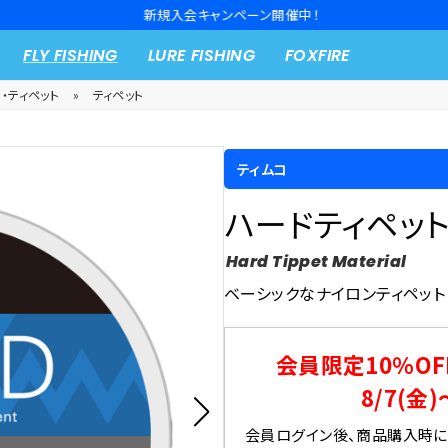
新規入会キャンペーン開催中！
FLY FISHING
LURE FISHING
FOXFIRE
・ティペット
»
ティペット
ティムコ
ハードティペッ
Hard Tippet Material
ベーシックなナイロンティペット
会員限定10％OF
8/7(金)
会員ログイン後、商品購入時にク