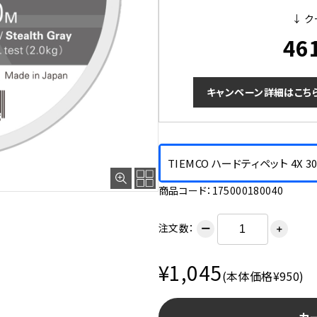
↓ ク
46
キャンペーン詳細はこち
TIEMCO ハードティペット 4X 3
商品コード：175000180040
注文数：
ー
＋
¥1,045
(本体価格¥950)