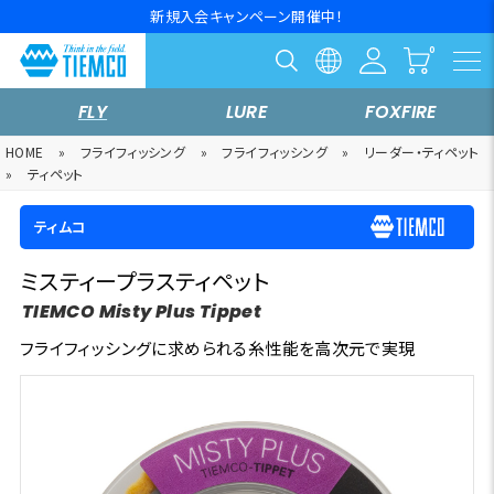
新規入会キャンペーン開催中！
FLY
LURE
FOXFIRE
HOME
»
フライフィッシング
»
フライフィッシング
»
リーダー・ティペット
»
ティペット
ティムコ
ミスティープラスティペット
TIEMCO Misty Plus Tippet
フライフィッシングに求められる糸性能を高次元で実現