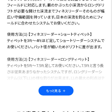
フィールドに対応します。藪のかぶった小渓流からロングドリ
フトが必要な開けた渓流までフィネスリーダーそのものが幅
広い守備範囲を持っています。日本の渓流を釣るためにフィ
ールドに合わせたシステムでお使いください。
使用方法(1) 【フィネスリーダー+ショートティペット】
ティペットを3ft～4ftほど足してショートリーダーシステムで
お使いください。バット径が細いためドリフトに差が出ます。
使用方法(2) 【フィネスリーダー+ロングティペット】
ティペットを5ft～7.5ft足してお使いください。7.5ftと言う長
さは従来あまりなかったシステムですが、ロングリーダーシ
ステム(以下LL)の様な釣りが出来ます。LLの最大の利点はテ
ィペット部にスラックが入りやすくドラグがかからないと言う
事と、魚が出た時に吸い込まれやすく確実なフッキングに持
もっと見る
＋
ち込める事です。
フッキングが確実に出来ればバラしにくくキャッチする確率