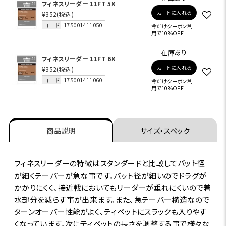
フィネスリーダー 11FT 5X
カートに入れる
¥352
(税込)
コード
175001411050
今だけクーポン利
用で10%OFF
在庫あり
フィネスリーダー 11FT 6X
カートに入れる
¥352
(税込)
コード
175001411060
今だけクーポン利
用で10%OFF
商品説明
サイズ・スペック
フィネスリーダーの特徴はスタンダードと比較してバット径
が細くテーパーが急な事です。バット径が細いのでドラグが
かかりにくく、接近戦においてもリーダーが垂れにくいので着
水部分を減らす事が出来ます。また、急テーパー構造なので
ターンオーバー性能がよく、ティペットにスラックも入りやす
くなっています。次にティペットの長さを調整する事で様々な