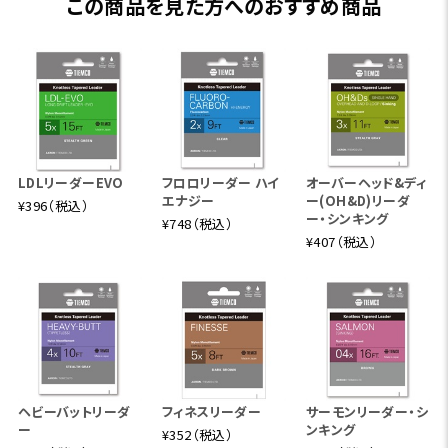
この商品を見た方へのおすすめ商品
も上がります。LLと違い全長で15.5ftなので取り回しも良く、
トラブルも格段に減らす事が出来ます。ショートリーダー派
は勿論、LL派の方にも小渓流などでお使いいただきたいシ
ステムが「フィネスシステム」です。
フライラインはScientific Anglers/3Mテクスチャアド・フィ
ネス、ティペットはTIEMCOフィネスティペットを併せてお使
LDLリーダーEVO
フロロリーダー ハイ
オーバーヘッド&ディ
い頂けると「フィネス・システム」のアドバンテージがより一層
エナジー
ー(OH&D)リーダ
¥396（税込）
発揮されます。
ー・シンキング
¥748（税込）
¥407（税込）
ヘビーバットリーダ
フィネスリーダー
サーモンリーダー・シ
ー
ンキング
¥352（税込）