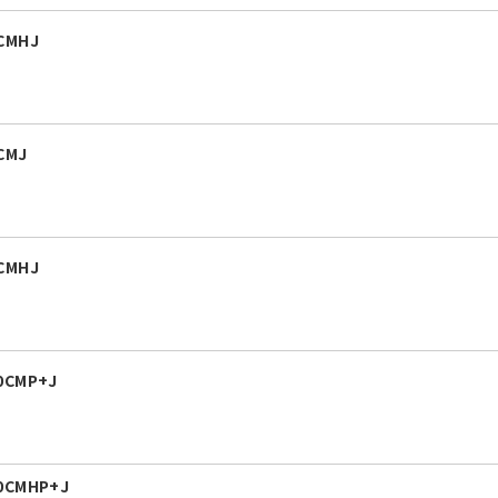
CMHJ
CMJ
CMHJ
0CMP+J
0CMHP+J