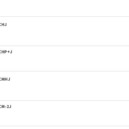
CHJ
CHP+J
CMHJ
M-2J