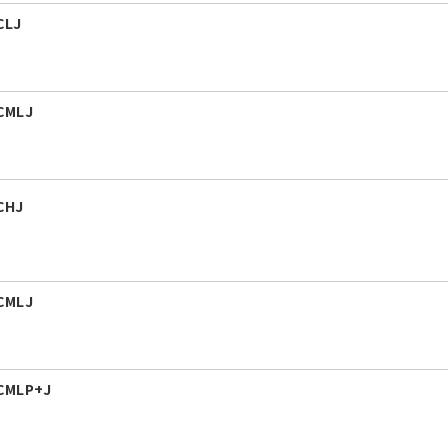
CLJ
CMLJ
CHJ
CMLJ
CMLP+J