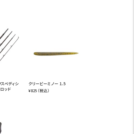
を持つモデルです。中型ハードルアーからソ
ズ共通コンセプトである、負荷に応じて曲
が広く、様々なシチュエーションに適合す
大型トラウト、ナマズといったフレッシュウ
ームフィッシングにも高い適合力をみせま
クスペディシ
クリーピーミノー 1.5
-30lb
アクション
MF
継数
5PC
グロッド
¥825（税込）
ッグベイト、ディープダイバーやアラバマリ
ジグまで、様々なルアーやシチュエーション
で多彩なゲームに対応するパワーとマルチ