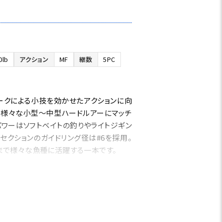
0lb
アクション
MF
継数
5PC
ークによる小技を効かせたアクションに向
の様々な小型～中型ハードルアーにマッチ
パワーはソフトベイトの釣りやライトジギン
クションのガイドリング径は#6を採用。
まで様々な魚種に活躍する一本です。
アクション
MF
継数
5PC