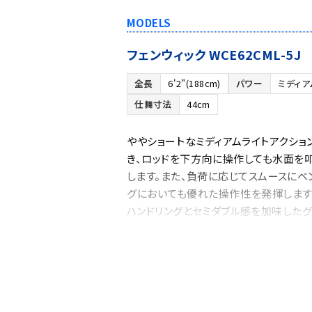
MODELS
フェンウィック WCE62CML-5J
全長
6'2"(188cm)
パワー
ミディア
仕舞寸法
44cm
ややショートなミディアムライトアクショ
き、ロッドを下方向に操作しても水面を
します。また、負荷に応じてスムースにベ
グにおいても優れた操作性を発揮します。
ハンドリングとセミダブル感を加味したグ
フェンウィック WCE66CM-5J
全長
6'6"(198cm)
パワー
ミディア