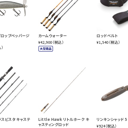
且つトルクフルなテーパーが魅力の一本です。ガイドセッティングに関
る太さのラインシステムに対応します。
プロップペッパージ
カームウォーター
ロッドベルト
¥42,900（税込）
¥1,540（税込）
込）
スビスタ キャステ
Little Hawk リトルホーク キ
リンキンシャッド 5
ド
ャスティングロッド
¥924（税込）