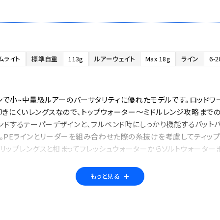
ムライト
標準自重
113g
ルアーウェイト
Max 18g
ライン
6-2
ンで小~中量級ルアーのバーサタリティに優れたモデルです。ロッドワ
叩きにくいレングスなので、トップウォーター～ミドルレンジ攻略まで
ンドするテーパーデザインと、フルベンド時にしっかり機能するバット
PEラインとリーダーを組み合わせた際の糸抜けを考慮してティップセ
リップレングスと相まってフレッシュウォーターからソルトウォーター
もっと見る
＋
ム
標準自重
126g
ルアーウェイト
Max 21g
ライン
8-25lb