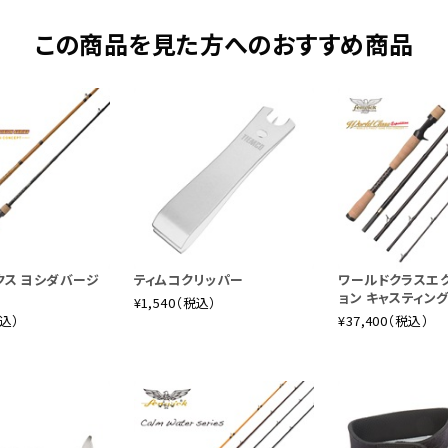
この商品を見た方へのおすすめ商品
ンバーとして、最も汎用性が高く、センターに位置するレングスとパワー
サタイルロッドの極みと言っても過言では無いでしょう。WCEシリー
テーパーデザインと相まって、背負えるルアーウェイトのキャパシティ
ガイド径には#7を採用し、あらゆるラインシステムに対応。バス、中～
シーバスやロックフィッシュなどのソルトウォーターゲーム、海外のゲ
ンクス ヨシダバージ
ティムコクリッパー
ワールドクラスエ
ムヘビー
標準自重
139g
ルアーウェイト
Max 57g
ライン
10
ョン キャスティン
¥1,540（税込）
税込）
¥37,400（税込）
く適合するミディアムヘビーアクションモデルです。1.5oz前後のビ
～1.5oz前後のシンカーを用いたテキサスリグやラバージグ、メタル
フレッシュウォーターはもちろん、ソルトウォーター、海外の大型魚ま