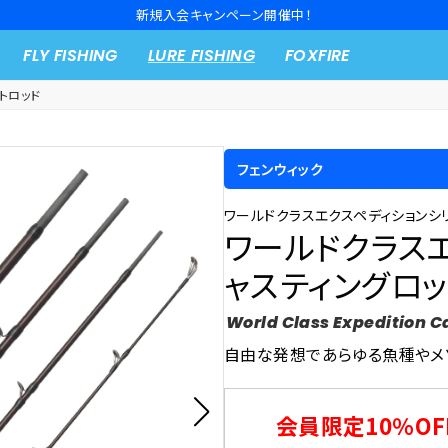
新規入会キャンペーン開催中！
FLY FISHING
LURE FISHING
FOXFIRE
トロッド
フェンウィック
ワールドクラスエクスペディションシ
ワールドクラスエ
ャスティングロッ
World Class Expedition C
自由な発想であらゆる魚種やメ
会員限定10％OF