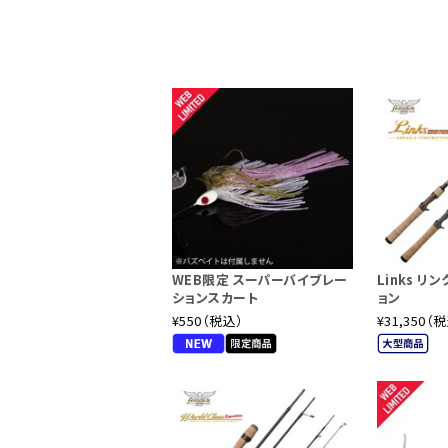
仕舞寸法
46cm
Fenwickルアーロッドの伝統的なナ
フトベイトまで、その適合力はまさにバー
がりの頂点がスムースにバットに移行する
る実力を持ちます。ティップセクションの
ォーターのゲームフィッシュもちろん、
す。
フェンウィック WCE68CMH-5J
WEB限定 スーパーバイブレー
Links リ
全長
6'8"(203cm)
パワー
ミディア
ションスカート
ョン
¥550（税込）
¥31,350（
仕舞寸法
47cm
中～重量級ルアーや、カバーゲームに幅広
グの様な引き抵抗が大きなルアー、3/8
にマッチするバーサタリティを持ちます。