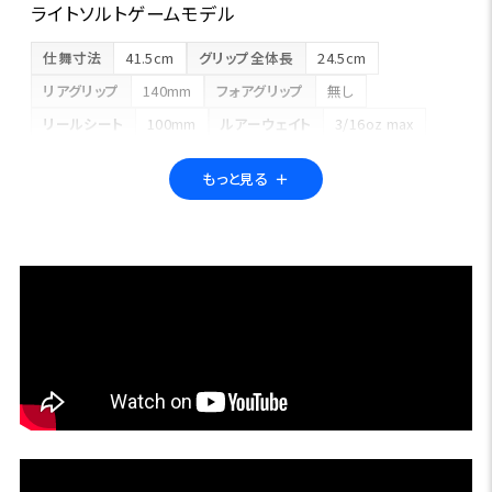
ライトソルトゲームモデル
仕舞寸法
41.5cm
グリップ全体長
24.5cm
リアグリップ
140mm
フォアグリップ
無し
リールシート
100mm
ルアーウェイト
3/16oz max
ライン
PE#0.8max、エステル、フロロ0.2～0.8号
もっと見る
＋
自重
63g
構造
グリップ脱着式の5ピース構造
港湾部のライトソルトゲームに求められる様々な要素を満た
しつつ、携帯性を確保したマルチピースライトソルトゲームロ
ッド。その数あるライトゲームの中でもアジングの釣りを中心
に開発したモデルになっています。マルチピースで統一され
ているワールドクラスビスタシリーズのコンセプト通りに、5ピ
ースでありながら、ライトソルトシーンに求められる感度と軽
快さを確保するために、軽量なセッティングに仕上げました。
アクションはかけ調子寄りのミディアムファストで、ルアー操
作時にはハリの強さを感じながらも、魚がかかってからはし