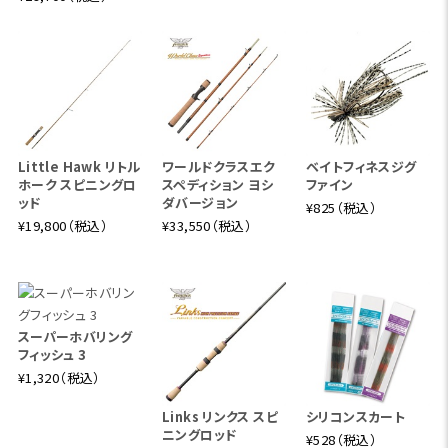
WCV96SL-5J "Sweet Trap"
鮎ゲームモデル
仕舞寸法
68cm
グリップ全体長
42cm
リアグリップ
265mm
フォアグリップ
35mm
Little Hawk リトル
ワールドクラスエク
ベイトフィネスジグ
リールシート
120mm
ルアーウェイト
5/8oz max
ホーク スピニングロ
スペディション ヨシ
ファイン
ライン
PE #1 max
自重
120g
ッド
ダバージョン
¥825（税込）
¥19,800（税込）
¥33,550（税込）
構造
グリップ脱着式の5ピース構造
ワールドクラスビスタシリーズのラインナップ中でアユゲーム
専用に開発されたモデル。キャスタビリティと繊細なドラグワ
ークを重視するスピニングタックル派にはWCV96SL-5Jで
スーパーホバリング
フィッシュ 3
す。川下からの強い向かい風にもバックラッシュの心配なく
¥1,320（税込）
自在にキャスト。ロッドの粘りだけでは対処できない突っ走り
にはスピニングリールならではの滑らかなドラグは心強い存
Links リンクス スピ
シリコンスカート
在です。
ニングロッド
¥528（税込）