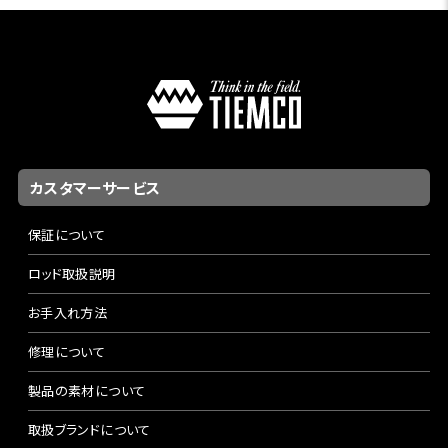
とオールラウンダー的なアクション。携行性と相まって遠征
釣行にもおすすめです。鮎は英語で「sweetfish」とも呼ば
れます。数多の釣り人を虜にする甘美なアユゲームをワール
ドクラスビスタシリーズで存分にお楽しみください。
カスタマーサービス
保証について
ロッド取扱説明
お手入れ方法
修理について
製品の素材について
取扱ブランドについて