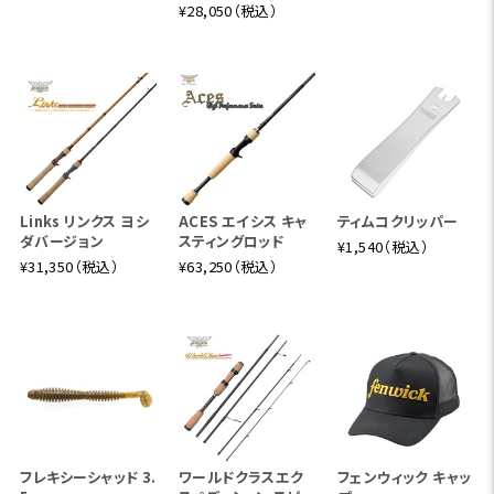
¥28,050（税込）
アユゲームを存分に楽しむために。ロッドに求めたのはルア
ーの操作性とハリ掛かりとバレにくさの調和。川の中でルア
ーをリトリーブすると川底の石の起伏で引き抵抗が変化し、
流れが一定でないことがわかります。複雑な流れの中でリッ
プに掛かる力の強弱を吸収し、不用意にルアーを上ずらせる
事なく狙ったレンジに送り込むにはティップの柔軟性が重要
です。それは同時にアユのアタックを弾くことなく適度に追従
し、針掛かりに導く要素でもあります。硬さの異なるティップ
Links リンクス ヨシ
ACES エイシス キャ
ティムコクリッパー
ダバージョン
スティングロッド
のプロトを試すと、穂先から穂持ちにかけての部分が柔らか
¥1,540（税込）
¥31,350（税込）
¥63,250（税込）
いほど流れの変化を吸収しルアーの動きは安定し易くなり
ますが、柔らか過ぎるとハリが深く刺さりこむ力が逃げてしま
いアタリが出てもハリ掛かりが浅く、バレやケラレが起きやす
くなると感じました。
穂先から穂持ちにかけて、しなやかに曲がってルアーの挙動
を安定させつつ頃合いの所で適度に張を持たせて針の刺さ
り込みをより深くする。スムースなフッキングとルアーの安定
性をバランスさせる柔らか過ぎず硬すぎないしなやかさに設
フレキシーシャッド 3.
ワールドクラスエク
フェンウィック キャッ