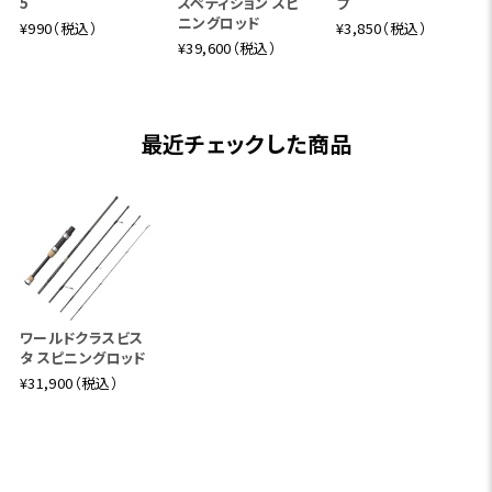
5
スペディション スピ
プ
定しました。次にアユが掛かってからですが、アユのパワフル
ニングロッド
¥990（税込）
¥3,850（税込）
な突っ込みに身切れやハリ伸びで悔しい思いを経験したこ
¥39,600（税込）
とのある方は多いのではないでしょうか。特にミドルセクショ
ンに強い張のある他の魚種用のロッドを流用してみるとバレ
やすさはより顕著に感じられるはずです。アユゲーム専用ロ
最近チェックした商品
ッドに必要なのはアユの突っ込みに追従してある程度溜め
ることのできるベリー部分の柔軟さ。友釣りのようにロッドが
長くなればその分突っ込みを吸収し、かわしやすくなります
が、キャスティングゲームの場合あまりに長いロッドは現実
的ではありません。ルアーの細やかな操作性と竿の取り回
し、キャスタビリティなどを総合的に考えて行きついたのが9f
t6inの長さです。
ワールドクラスビス
操作性を維持しながらも少し長めの9ft6inのレングスはベ
タ スピニングロッド
リー部分のしなやかさと相まってファイト中の安心感が伝わ
¥31,900（税込）
ります。そしてバットセクションには十分なパワーを持たせ、
型の良いアユをしっかりとタモまで導きます。9ft6inのロング
ロッドですが携行性を考慮してスーツケースなどに収まる5
PCの小繋にしました。河川の規模も幅広く対応するレングス