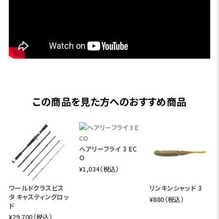
なやかに曲がりこむブランクを設計にしています。ブランクが
適度に曲がりこむことが、ライトラインを使った際のラインケ
アにもつながっています。
5ft台のレングスを活かした取り回しの良さを高めるために、
無駄なパーツを排除したショートグリップを採用し、軽量化
にも貢献。ルアー操作の面では、ジグ単の釣りでは1g前後が
扱いやすく、プラグでの釣りでは5㎝前後を中心に操作がし
やすくなっています。ティップ部はソリッドティップを採用し、
この商品を見た方へのおすすめ商品
ジグ単などの軽量ルアーのキャストを助けながら、食い込み
の良さを両立。ベリーからバットにかけてのしっかりしたセク
ションを活かしていただくと、プラグのキャストを快適に行
え、キャストの対応の幅が広いロッドになっています。ガイド
ヘアリーフライ 3 EC
をいたずらに増やすことはせず、先重りしにくいガイドセッテ
O
ィングにしています。エステルラインを使用する際は0.2～0.4
¥1,034（税込）
号との相性が良く、PEラインは0.2～0.6号との相性が良くな
ワールドクラスビス
リンキンシャッド 3
っています。その汎用性の高さは、多様な魚種が釣れる港湾
タ キャスティングロッ
¥880（税込）
部でのライトソルトゲームの様々な場面で活躍します。
ド
¥29,700（税込）