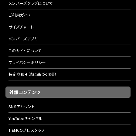
シルベイト、強い入力が必要なダーター、ノイジープラグに
メンバーズクラブについて
ベストマッチ!快適なプラッギングを約束します。
ご利用ガイド
【フェンウィック カームウォーター グラス CW54CLJ】
サイズチャート
Length:5'4"(163cm) Lure:1/4-5/8oz Line:8-20lb ミディ
メンバーズアプリ
アムスロー Weight:242g
小型ペンシルベイトやポッパーが最もマッチする3Power(ラ
このサイトについて
イトアクション)グラスモデルです。ショートレングスでありな
がら非常にフレキシブルなブランクは、軽量プラグであっても
プライバシーポリシー
軽くスナップを利かせるだけで、しなやかな反発力を発揮。
特定商取引法に基づく表記
明快なリリースポイントと、ブレずにターンするティップセク
ションと相まって、ブッシュや岩盤、オーバーハング等への高
外部コンテンツ
精度なピンポイントキャストを可能にしています。ソフトな風
合いのブランクでありながら、ダルさを払拭したテーパーデ
SNSアカウント
ザインにより、プラグをキビキビと軽快に操作する事が可能。
バスを掛けた際は淀みなくベンドして綺麗な弧を描き、3Po
YouTubeチャンネル
werグラスロッドならではのスリリングなやり取りを楽しめま
す。
TIEMCOプロスタッフ