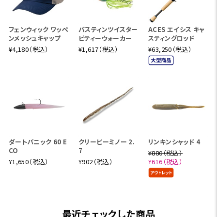
ライトプラッギングを提供します。
フェンウィック ワッペ
バスティンツイスター
ACES エイシス キャ
【フェンウィック カームウォーター グラファイト CWG56CML
ンメッシュキャップ
ビティーウォーカー
スティングロッド
J】
¥4,180（税込）
¥1,617（税込）
¥63,250（税込）
Length:5'6"(168cm) Lure:1/4-5/8oz Line:8-16lb ミディ
アムスロー Weight:231g
長い歴史を持つフェンウィックグラファイトモデルの中で、最
も汎用性が高く、人気を博してきた4Power(ミディアムライト
アクション)モデルをベースに、新たなブランク設計思想を導
入してモディファイしました。適度な張りを持つ中弾性グラフ
ァイトをベースマテリアルに、力の抜けがスムースなハイテー
ダートパニック 60 E
クリーピーミノー 2.
リンキンシャッド 4
パーと組み合わせる事で、とても素直で心地良いキャストフ
CO
7
¥880（税込）
ィールを実現。同時にとても軽量で軽快なロッドワークが可
¥1,650（税込）
¥902（税込）
¥616（税込）
能なロッドが完成しました。大人の雰囲気を纏ったフェンウ
ィックテイストたっぷりなディテールでありながら、小～中型
トップウォータープラグは勿論、シャロークランクベイト、軽
量ワイヤーベイト等、ジャンルにとらわれない幅広い釣りに
最近チェックした商品