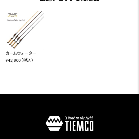
対応する懐の深さを併せ持ちます。一定の重量を背負えるパ
ワー感はバンクフィッシングにも最適な一本です。
【フェンウィック カームウォーター グラス CW50CLJ】
Length:5’0”(152cm) Line:8?20lb. Lure:1/4-5/8oz. スロ
ー Weight:235g
フローター、カヤック、ジョンボートにマッチするショートレン
カームウォーター
グスライトアクションロッドです。軽量UDグラスマテリアルに
¥42,900（税込）
パラボリックなテーパーデザインを組み合わせることで、小
型ルアーでもしっかりベリーに重量を乗せた柔らかなキャス
トが可能。狙ったピンスポットに気持ち良くルアーを運んでく
れます。また、小型トップウォータープラグをしっかり水に絡
ませる操作感も備え、そのハンドリング性能は軽快そのもの。
ブランクスカラーはグラスマテリアルならではのスケルトンカ
ラーを採用。陽の光に透かすと爽やかな夏空を思わせるクリ
アーブルーが映えるとても美しいロッドです。
【フェンウィック カームウォーター グラス CW50CMLJ】