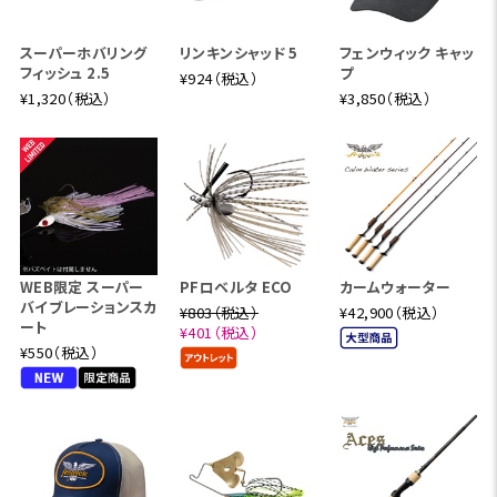
プウォータープラグのみならず、ミノープラグのリッピングや
小型クランクベイトといったライトプラッギング全般をこなせ
スーパーホバリング
リンキンシャッド 5
フェンウィック キャッ
フィッシュ 2.5
プ
るバーサタリティーも兼ね備えています。
¥924（税込）
¥1,320（税込）
¥3,850（税込）
【フェンウィック カームウォーター グラファイト CWG56CLJ】
Length:5'6"(168cm) Lure:3/16-1/2oz Line:6-14lb ミディ
アムスロー Weight:232g
グラファイトブランクの軽快さを活かしながら、小型トップウ
ォータープラグの心地良いキャストフィールと操作性を追求
した5feet6inch3Power(ライトアクション)ナンバーです。C
WEB限定 スーパー
PFロベルタ ECO
カームウォーター
WGシリーズ中、最もパラボリックなベンドカーブを採用しな
バイブレーションスカ
¥803（税込）
¥42,900（税込）
ート
がら、ダルさを払拭した力の抜けが良いスムースなテーパー
¥401（税込）
¥550（税込）
を作り込む事で、小型プラグをストレス無くピンスポットに送
り込むイージーキャスト性能と、キレの良いアクション入力を
可能とする操作性を両立しました。クラシカルテイストのロ
ッドにありがちな持ち重り感を払拭すると共に、ライトアクシ
ョンながらt24グラファイトを基軸としたブランクがしっとり
とした粘りとトルクを発揮。ビッグバスと対峙可能な上質な