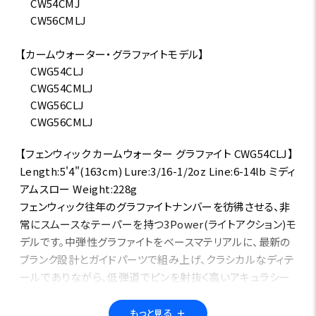
CW54CMJ
CW56CMLJ
【カームウォーター・グラファイトモデル】
CWG54CLJ
CWG54CMLJ
CWG56CLJ
CWG56CMLJ
【フェンウィック カームウォーター グラファイト CWG54CLJ】
Length:5'4"(163cm) Lure:3/16-1/2oz Line:6-14lb ミディ
アムスロー Weight:228g
フェンウィック往年のグラファイトナンバーを彷彿させる、非
常にスムースなテーパーを持つ3Power(ライトアクション)モ
デルです。中弾性グラファイトをベースマテリアルに、最新の
ブランク設計とガイドパーツで組み上げ、クラシカルなディテ
ールでありながら、低弾道でピンを射抜く高いアキュラシー
性能と手返しの良さを併せ持った軽快なロッドに仕上げま
した。グラファイトマテリアルならではのシャキっとした張り
もっと見る
＋