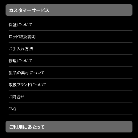
Length:5'0"(152cm) Lure:1/4-3/4oz Line:8-20lb ミディ
アムスロー Weight:238g
カスタマーサービス
5/8ozを中心とした中量級トップウォータープラグにオール
マイティーに適合するミディアムライトナンバーです。ショート
保証について
レングス化を図り、5feetジャストでビルドアップされたその
ロッド取扱説明
フィーリングはUDグラスマテリアルの軽量感と相まって軽快
そのもの。フローターやカヤック、ジョンボートスタイルに抜
お手入れ方法
群の相性で、優れたアキュラシーキャストとハンドリングの良
修理について
さを提供します。
製品の素材について
【フェンウィック カームウォーター グラス CW50CMJ】
取扱ブランドについて
Length:5'0"(152cm) Lure:1/4-1oz Line:8-25lb ミディア
ムスロー Weight:243g
お問合せ
CW50CMJはやや自重があるプラグの使用を前提にしたミデ
ィアムパワーながら、手首や肘に負担を掛けないマイルドな
FAQ
テーパーを採用。トルクフルなパワーを発揮しながらしっか
り曲がり込むUDグラスブランクがキャストから演出までの一
ご利用にあたって
連の動作をストレスなく行う事を可能にしています。大型ペン