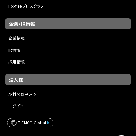
Foxfireプロスタッフ
【フェンウィック カームウォーター グラス CW54CMLJ】
Length:5'4"(163cm) Lure:1/4-3/4oz Line:8-20lb ミディ
企業・IR情報
アムスロー Weight:244g
1/2～5/8ozクラスの中型トップウォータープラグにマッチす
企業情報
る5feet4inch4Power(ミディアムライトアクション)グラスモ
デルです。軽量なブランクと、ややショートに設定したレング
IR情報
スが自在なハンドリングを実現し、ややパラボリックに設定し
採用情報
たテーパーデザインと相まってルアーウェイトをロッドに乗せ
た柔らかいキャストや、ブッシュや岩盤、オーバーハングへの
高精度なキャストを可能にしています。また、プラグ操作にお
法人様
いてもピンスポットで小技を利かせた演出を可能とし、抵抗
が小さなペンシルベイトやシングルスイッシャーであっても
取材のお申込み
水に絡み付かせる様なドッグウォークやスケーティングが意
ログイン
のままに入力可能です。シリーズ中、最も汎用性が高い番手
でありながら、非常にテクニカルなプラッギングが楽しめる
TIEMCO Global
一本に仕上がっています。