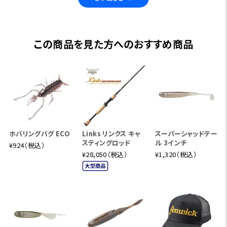
と、シャープな操作感を伴いながら、負荷を掛けて曲げ込ん
で行くと3Powerらしいライトなしなやかさが顕在化して、と
ても美しいベンドカーブを描きます。小型トップウォータープ
この商品を見た方へのおすすめ商品
ラグやクランクベイトといった、1/4～3/8ozを中心としたラ
イトプラッギングを存分に楽しむ事が出来る一本です。
【フェンウィック カームウォーター グラファイト CWG54CML
J】
Length:5'4"(163cm) Lure:1/4-5/8oz Line:8-16lb ミディ
アムスロー Weight:232g
ホバリングバグ ECO
Links リンクス キャ
スーパーシャッドテー
グラファイトモデルらしい非常にシャープなフィーリングを持
スティングロッド
ル 3インチ
¥924（税込）
ちながら、負荷に応じて美しいベンドカーブを描く4Power
¥28,050（税込）
¥1,320（税込）
(ミディアムライトアクション)モデルです。ややショートなレン
グスとその軽量感によって様々なモーションからキャストを
可能にするハンドリングの良さと、小技を利かせたテクニカ
ルなルアー操作を実現しています。ピンスポットを射抜くアプ
ローチでブッシュやオーバーハングへプレゼンテーションす
る事を想定し、やや強めのバットパワーを持たせた事で、トッ