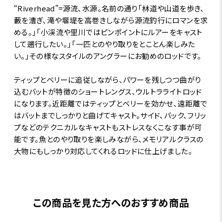
“Riverhead”=源流、水源。名前の通り「林道や山道を歩き、
藪を漕ぎ、滝や堰堤を高巻きしながら源流釣行にロマンを求
める。」「小渓流や里川ではピンポイントにルアーをキャスト
して遡行したい。」「一匹とのやり取りをとことん楽しみた
い。」その様なスタイルのアングラーにお勧めのロッドです。
ティップとベリーに追従しながら、パワーを残しつつ曲がり
込むバットが特徴のショートレングス、ウルトラライトロッド
になります。近距離ではティップとベリーを効かせ、遠距離で
はバットまでしっかりと曲げてキャスト。サイド、バック、フリッ
プなどのテクニカルなキャストもストレスなくこなす事が可
能です。魚とのやり取りを楽しみながら、メモリアルクラスの
大物にもしっかり対応してくれるロッドに仕上げました。
この商品を見た方へのおすすめ商品