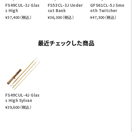
FS49CUL-3J Glas
FS53CL-3J Under
GFS61CL-5J Smo
s High
cut Bank
oth Twitcher
¥37,400（税込）
¥36,300（税込）
¥47,300（税込）
最近チェックした商品
FS49CUL-4J Glas
s High Sylvan
¥39,600（税込）