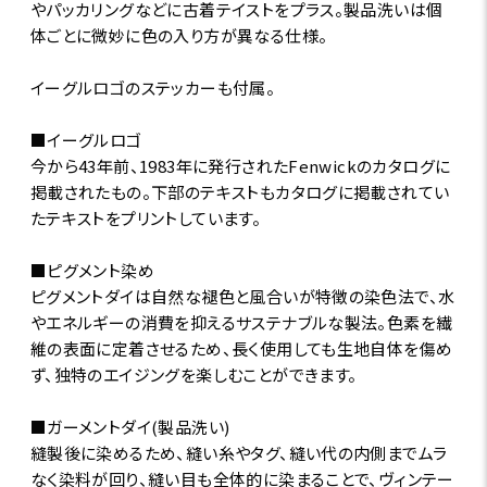
やパッカリングなどに古着テイストをプラス。製品洗いは個
体ごとに微妙に色の入り方が異なる仕様。
イーグルロゴのステッカーも付属。
■イーグルロゴ
今から43年前、1983年に発行されたFenwickのカタログに
掲載されたもの。下部のテキストもカタログに掲載されてい
たテキストをプリントしています。
■ピグメント染め
ピグメントダイは自然な褪色と風合いが特徴の染色法で、水
やエネルギーの消費を抑えるサステナブルな製法。色素を繊
維の表面に定着させるため、長く使用しても生地自体を傷め
ず、独特のエイジングを楽しむことができます。
■ガーメントダイ(製品洗い)
縫製後に染めるため、縫い糸やタグ、縫い代の内側までムラ
なく染料が回り、縫い目も全体的に染まることで、ヴィンテー