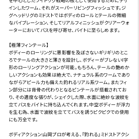
を中心としたライトリグ戦略の核として使用するためにデザ
インしたワーム、それがスーパーリビングフィッシュです。ジ
グヘッドリグのミドストではボディのロールとテールの微細
なバイブレーション、そしてリアルフィニッシュがクリアーウォ
ーターにおいてバスを呼び寄せ、バイトに至らしめます。
【極薄フィンテール】
ボディーのローリングに悪影響を及ぼさないギリギリのとこ
ろでテールの大きさと薄さを設計し、ボディーがブレないI字
形のローリングアクションが可能。もちろん、テールの艶めか
しいアクションも効果は絶大で、ナチュラル系のワームであり
ながらアピール力も備えた釣れるリアル系ワーム。またフィ
ン部分には背骨の代わりとなるピンテールが搭載されてお
り、その適度な張りが、シェイクした際、水面に絶妙な波紋を
立てバスをバイトに持ち込んでくれます。中空ボディーが浮力
を生む為、水面で波紋を立ててバスを誘うピクピクでの使用
にも万全です。
ボディアクション:山岡プロが考える、『釣れる』ミドストアクシ