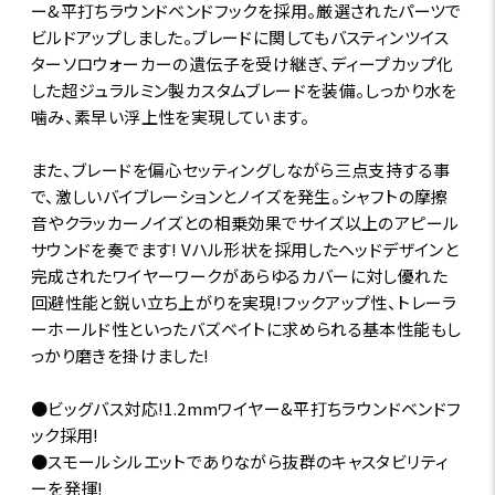
ー&平打ちラウンドベンドフックを採用。厳選されたパーツで
ビルドアップしました。ブレードに関してもバスティンツイス
ターソロウォーカーの遺伝子を受け継ぎ、ディープカップ化
した超ジュラルミン製カスタムブレードを装備。しっかり水を
噛み、素早い浮上性を実現しています。
また、ブレードを偏心セッティングしながら三点支持する事
で、激しいバイブレーションとノイズを発生。シャフトの摩擦
音やクラッカーノイズとの相乗効果でサイズ以上のアピール
サウンドを奏でます! Vハル形状を採用したヘッドデザインと
完成されたワイヤーワークがあらゆるカバーに対し優れた
回避性能と鋭い立ち上がりを実現!フックアップ性、トレーラ
ーホールド性といったバズベイトに求められる基本性能もし
っかり磨きを掛けました!
●ビッグバス対応!1.2mmワイヤー&平打ちラウンドベンドフ
ック採用!
●スモールシルエットでありながら抜群のキャスタビリティ
ーを発揮!