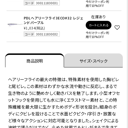
今だけクーポン利
コード
300111830031
用で10%OFF
在庫あり
PDLヘアリーフライ3ECO#32 レジェ
ンドパープル
カートに入れる
¥1,034
(税込)
今だけクーポン利
コード
300111830032
用で10%OFF
商品説明
サイズ・スペック
ヘアリーフライの最大の特徴は、特殊素材を使用した胸ビレ
と尾ビレ。この素材はわずかな水流や動きに反応し、まるで
生き物のように艶めかしく動きバスを魅了します。小型オフセ
ットフックを使用しても水に浮くエラストマー素材と、この特
殊繊維を最大限に生かすためボディ形状を設計。細身のボ
ディにクビレを設けることで水面ピクピク・i字引き・放置な
ど様々なアクションに対応可能となりました。シェイクによる
波紋で誘うだけでなく、止めた状態でもヒレがまるで生きて