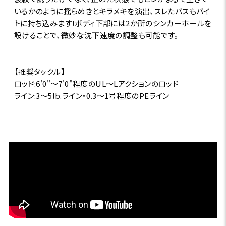
いるかのように揺らめきとキラメキを演出、スレたバスもバイ
トに持ち込みます!ボディ下部には2か所のシンカーホールを
設けることで、微妙な沈下速度の調整も可能です。
【推奨タックル】
ロッド:6'0"～7'0"程度のUL～Lアクションのロッド
ライン:3～5lb.ライン・0.3～1号程度のPEライン