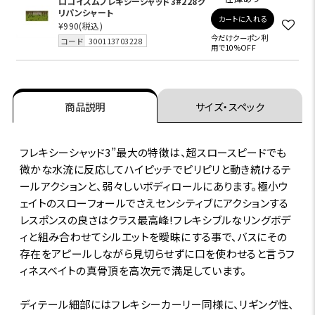
ロコイズムフレキシーシャッド3#228グ
リパンシャート
カートに入れる
¥990
(税込)
今だけクーポン利
コード
300113703228
用で10%OFF
商品説明
サイズ・スペック
フレキシーシャッド3”最大の特徴は、超スロースピードでも
微かな水流に反応してハイピッチでピリピリと動き続けるテ
ールアクションと、弱々しいボディロールにあります。極小ウ
ェイトのスローフォールでさえセンシティブにアクションする
レスポンスの良さはクラス最高峰!フレキシブルなリングボデ
ィと組み合わせてシルエットを曖昧にする事で、バスにその
存在をアピールしながら見切らせずに口を使わせると言うフ
ィネスベイトの真骨頂を高次元で満足しています。
ディテール細部にはフレキシーカーリー同様に、リギング性、