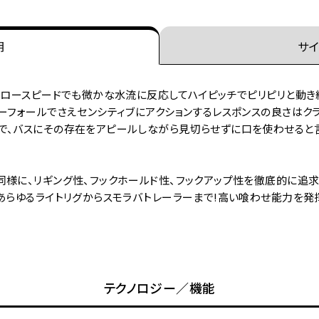
明
サイ
スロースピードでも微かな水流に反応してハイピッチでピリピリと動き
ーフォールでさえセンシティブにアクションするレスポンスの良さはク
で、バスにその存在をアピールしながら見切らせずに口を使わせると
様に、リギング性、フックホールド性、フックアップ性を徹底的に追求
あらゆるライトリグからスモラバトレーラーまで!高い喰わせ能力を発
テクノロジー／機能