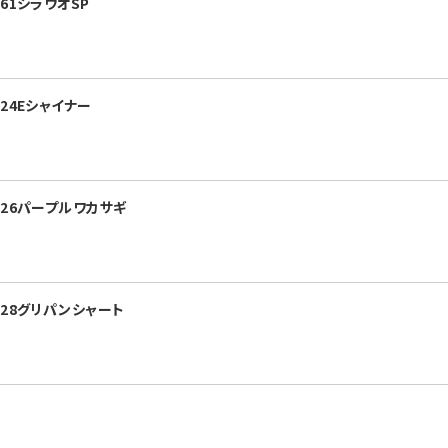
61シラウオSP
24Eシャイナー
226パープルワカサギ
228グリパンシャート