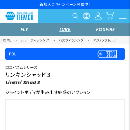
新規入会キャンペーン開催中！
FLY
LURE
FOXFIRE
HOME
»
ルアーフィッシング
»
バスフィッシング
»
バス/ソフトルアー
PDL
ロコイズムシリーズ
リンキンシャッド 3
LinkIn' Shad 3
ジョイントボディが生み出す魅惑のアクション