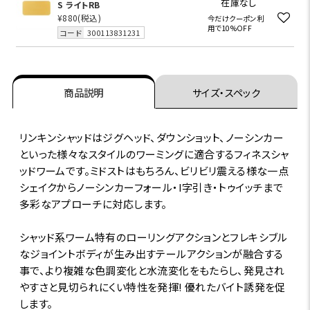
在庫なし
S ライトRB
¥880
(税込)
今だけクーポン利
用で10%OFF
コード
300113831231
商品説明
サイズ・スペック
リンキンシャッドはジグヘッド、ダウンショット、ノーシンカー
といった様々なスタイルのワーミングに適合するフィネスシャ
ッドワームです。ミドストはもちろん、ビリビリ震える様な一点
シェイクからノーシンカーフォール・I字引き・トゥイッチまで
多彩なアプローチに対応します。
シャッド系ワーム特有のローリングアクションとフレキシブル
なジョイントボディが生み出すテールアクションが融合する
事で、より複雑な色調変化と水流変化をもたらし、発見され
やすさと見切られにくい特性を発揮! 優れたバイト誘発を促
します。