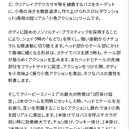
ど、クリアレイクでワカサギ等を捕食するバスをターデット
に、小魚の泳きを徹底追求し作り上げられたDS(ダウンショ
ット)専用の超リアル「小魚アクション」ワームです。
ボディに固めのノンソルティ・プラスティックを採用すること
により、シェイク時の「もどり」を早くし、強い波動からナチュ
ラルな微波動に切り替えます。ヘッド部からテール部にかけ
て極端に細くなる形状は、ステイでバスを誘う時も、テール部
が揺らめくアクションを生みます。またヘッドとテールの先端
部分をフラットサイドに設定、アクションをつけた際、ボディ
を小気味よく振り小魚アクションを演出、タフなバスの食性を
刺激します。
そしてクリーピーミノー2.7"の最大の特徴は「2匹掛け設
定」。2本のワームを同時にセットした時、ヘッドとテールを左
右振り、互いを邪魔することなくアクションし群れで泳ぐ小魚
を超リアルに演出します。1本掛けではバスを呼ぶチカラが
弱い時に効果絶大です。チョン掛け、ワッキー掛け、1本掛け、
2本掛けと、1つのルアーでバリエーションが増えることによ