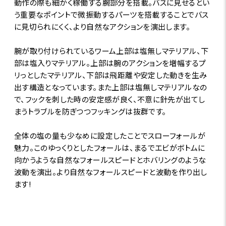
動作の際も細かく稼働する腕部分を搭載。バスに見せるとい
う重要なポイントで微振動するパーツを搭載することでバス
に見切られにくく、より自然なアクションを演出します。
腕が取り付けられているワーム上部は塩無しマテリアル、下
部は塩入りマテリアル。上部は腕のアクションを増幅するプ
リっとしたマテリアル、下部は飛距離や安定した動きを生み
出す構造となっています。また上部は塩無しマテリアルなの
で、フックを刺した時の安定感が良く、不意に針先が出てし
まうトラブルを防ぎつつフッキングは抜群です。
全体の塩の量も少なめに設定したことでスローフォールが
魅力。このゆっくりとしたフォールは、まるでエビがボトムに
向かうような自然なフォールスピードとホバリングのような
波動を演出。より自然なフォールスピードと波動を作り出し
ます!