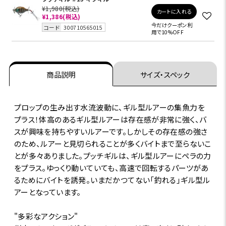
¥1,980
(税込)
カートに入れる
¥1,386
(税込)
今だけクーポン利
コード
300710565015
用で10%OFF
商品説明
サイズ・スペック
プロップの生み出す水流波動に、ギル型ルアーの集魚力を
プラス！体高のあるギル型ルアーは存在感が非常に強く、バ
スが興味を持ちやすいルアーです。しかしその存在感の強さ
のため、ルアーと見切られることが多くバイトまで至らないこ
とが多々ありました。プッチギルは、ギル型ルアーにペラの力
をプラス。ゆっくり動いていても、高速で回転するパーツがあ
るためにバイトを誘発。いまだかつてない「釣れる」ギル型ル
アーとなっています。
"多彩なアクション"