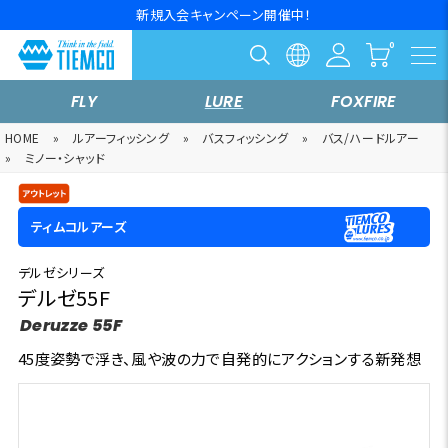
新規入会キャンペーン開催中！
FLY
LURE
FOXFIRE
HOME
»
ルアーフィッシング
»
バスフィッシング
»
バス/ハードルアー
»
ミノー・シャッド
ティムコルアーズ
デルゼシリーズ
デルゼ55F
Deruzze 55F
45度姿勢で浮き、風や波の力で自発的にアクションする新発想