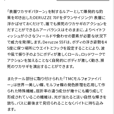
「表層ワカサギパターン」を制するルアーとして爆発的な釣
果を叩き出したDERUZZE 70Fをダウンサイジング! 表層に
浮かばせておくだけで、誰でも瀕死のワカサギのアクションを
だすことができるルアーバランスはそのままに、よりベイトフ
ィッシュが小さなフィールドや食わせの要素が必要な状況下
で威力を発揮します。Deruzze 55Fは、ボディの浮き姿勢を4
5度に保つ場所にウエイトとフックを設定することにより、波
や風で振り子のようにボディが激しくロール。ロッドワークで
アクションを加えることなく自発的にボディが激しく動き、瀕
死のワカサギを演出することができます。
またテール部分に取り付けられた「TMCモルフォファイバ
ー」は世界一美しい蝶、モルフォ蝶の発色原理を応用して作
られた特殊繊維。屈折率の違う成分が幾十にも織り成して
形成されているこの繊維は、光が当たると淡い自然な輝きを
放ち、バスに最後まで見切られることなくバイトに持ち込み
ます。