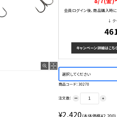
8/7(金)
会員ログイン後、商品購入時にク
↓ ク
46
キャンペーン詳細はこち
選択してください
商品コード：30270
注文数：
ー
＋
¥2,420
(本体価格¥2,200)