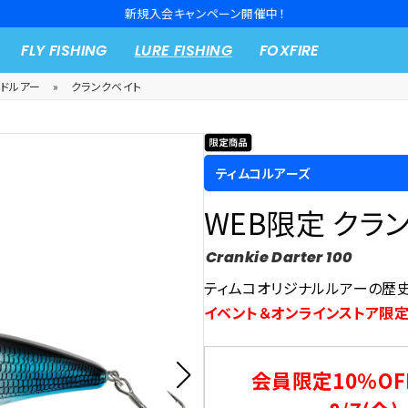
新規入会キャンペーン開催中！
FLY FISHING
LURE FISHING
FOXFIRE
ードルアー
»
クランクベイト
ティムコルアーズ
WEB限定 クラ
Crankie Darter 100
ティムコオリジナルルアーの歴
イベント＆オンラインストア限定
会員限定10％OF