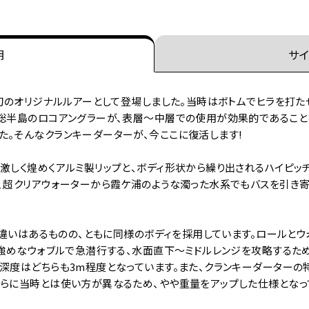
明
サイ
コ初のオリジナルルアーとして登場しました。当時はボトムでヒラを打た
房総半島のロコアングラーが、表層～中層での使用が効果的であること
た。そんなクランキーダーターが、今ここに復活します!
激しく煌めくアルミ製リップと、ボディ形状から繰り出されるハイピッ
、超クリアウォーターから霞ケ浦のような濁った水系でもバスを引き寄
プの違いはあるものの、ともに同様のボディを採用しています。ロールと
や強めなウォブルで急潜行する、水面直下～ミドルレンジを攻略するため
深度はどちらも3m程度となっています。また、クランキーダーターの
さらに当時とは使い方が異なるため、やや重量をアップした仕様となっ