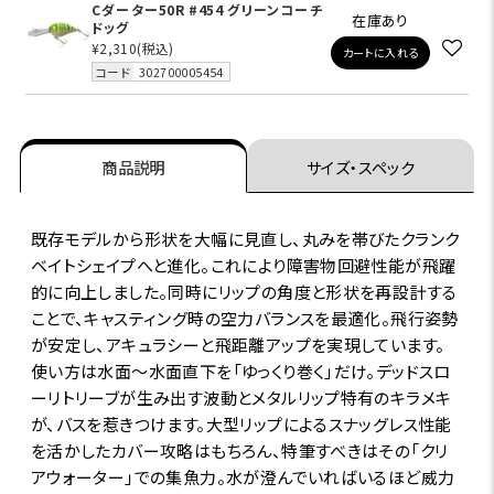
Cダーター50R #454 グリーンコーチ
在庫あり
ドッグ
¥2,310
(税込)
カートに入れる
コード
302700005454
商品説明
サイズ・スペック
既存モデルから形状を大幅に見直し、丸みを帯びたクランク
ベイトシェイプへと進化。これにより障害物回避性能が飛躍
的に向上しました。同時にリップの角度と形状を再設計する
ことで、キャスティング時の空力バランスを最適化。飛行姿勢
が安定し、アキュラシーと飛距離アップを実現しています。
使い方は水面～水面直下を「ゆっくり巻く」だけ。デッドスロ
ーリトリーブが生み出す波動とメタルリップ特有のキラメキ
が、バスを惹きつけます。大型リップによるスナッグレス性能
を活かしたカバー攻略はもちろん、特筆すべきはその「クリ
アウォーター」での集魚力。水が澄んでいればいるほど威力