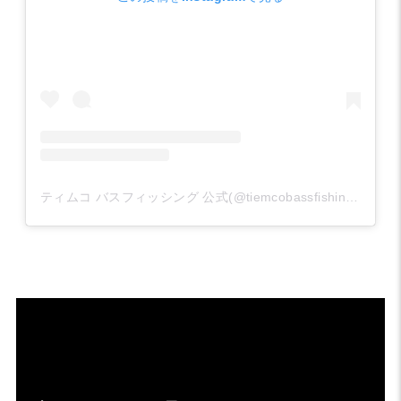
ティムコ バスフィッシング 公式(@tiemcobassfishing)がシェアした投稿