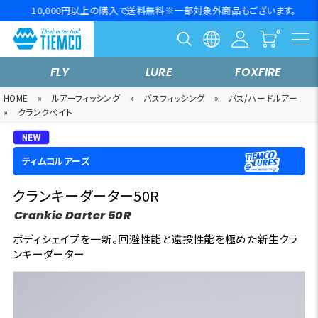
10,000円以上の購入で送料無料※一部対象外商品もございます。
FLY
LURE
FOXFIRE
HOME
»
ルアーフィッシング
»
バスフィッシング
»
バス/ハードルアー
»
クランクベイト
ティムコルアーズ
クランキーダーター50R
Crankie Darter 50R
ボディシェイプを一新。回避性能と遠投性能を極めた新生クラ
ンキーダーター