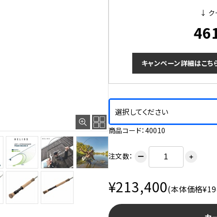
↓ ク
46
キャンペーン詳細はこち
選択してください
商品コード：40010
注文数：
ー
＋
¥213,400
(本体価格¥194