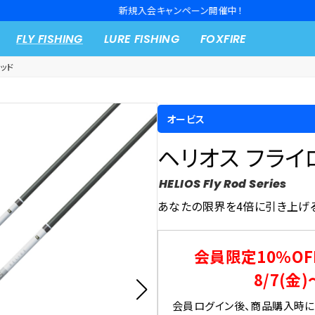
新規入会キャンペーン開催中！
FLY FISHING
LURE FISHING
FOXFIRE
ッド
オービス
ヘリオス フライ
HELIOS Fly Rod Series
あなたの限界を4倍に引き上げ
会員限定10％OF
8/7(金)
会員ログイン後、商品購入時にク