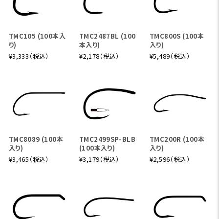
ヘリオス F フィネス 843-4
8'4" #3
TMC105 (100本入
TMC2487BL (100
TMC800S (100本
り)
本入り)
入り)
長めのレングスによりラインコントロール性が高まり、パンフ
¥3,333（税込）
¥2,178（税込）
¥5,489（税込）
ィッシュや小型トラウトをターゲットにした静かな湖面での
釣りや、少し開けた渓流でのプレゼンテーションにぴったりの
1本です。
ヘリオス F フィネス 764-4
7'6" #4
TMC8089 (100本
TMC2499SP-BLB
TMC200R (100本
入り)
(100本入り)
入り)
プレゼンテーションの繊細さとパワーのバランスが絶妙な4
¥3,465（税込）
¥3,179（税込）
¥2,596（税込）
番ショートロッド。木々の覆いかぶさるような渓流でも、力強
くもやさしいキャストでフライを打ち込めます。小渓流の本命
ドライロッドです。