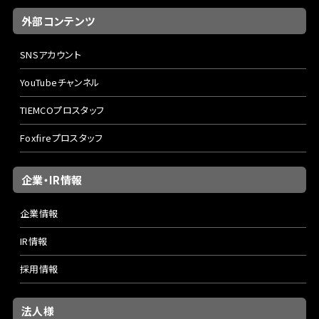
ウンダー。風や距離に悩まされる状況でも、しっかりとフライ
外部コンテンツ
を届けられます。
SNSアカウント
ヘリオス D ディスタンス 905-4
YouTubeチャンネル
9' #5
TIEMCOプロスタッフ
ディスタンスシリーズの中でもっとも汎用性の高い一本。大
Foxfireプロスタッフ
河川でのロングキャストやドリフト、高精度のプレゼンテーシ
ョンが求められる場面で真価を発揮。強風下でもラインを押
し切るトルクが魅力です。
企業・IR情報
企業情報
ヘリオス D ディスタンス 955-4
IR情報
9'5" #5
採用情報
一般的な9フィートよりもわずかに長く設計されたこのモデ
ルは、ラインの持ち上げやメンディング性能が一段と向上。ド
法人様
ライやニンフ、ライトなストリーマーまで幅広くこなし、里川