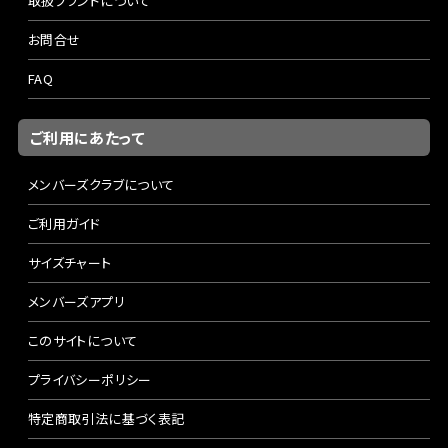
取扱ブランドについて
ヘリオス D ディスタンス 104-4
お問合せ
10' #4
FAQ
ユーロニンフやロングリーダーを使ったテクニカルなアプロ
ーチに最適なロッド。4番とは思えないトルクとシャープな復
ご利用にあたって
元力を備え、長尺でもブレを抑えた正確なラインコントロー
ルが可能。ドライドロッパーやライトなインジケーターニンフ
メンバーズクラブについて
にも柔軟に対応します。繊細な釣りを大きなリーチで支える
一本です。
ご利用ガイド
サイズチャート
ヘリオス D ディスタンス 105-4
メンバーズアプリ
10' #5
このサイトについて
ロングキャスト性能とラインコントロール性を高次元で両立
プライバシーポリシー
した、トラウト＆ライトスチールヘッド対応のパワフルなモデ
ル。本流や湖など広いフィールドでのドライ、インジケータ
特定商取引法に基づく表記
ー、ストリーマーなど、スタイルを問わず信頼できるオールラ