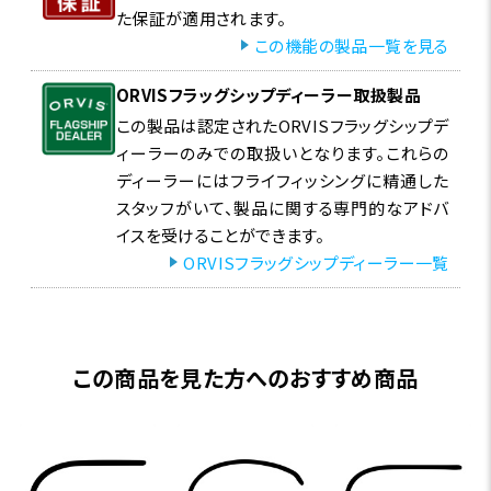
た保証が適用されます。
ヘリオス F フィネス 113-4
この機能の製品一覧を見る
11' #3
ORVISフラッグシップディーラー取扱製品
より広いエリアに対応するリーチとライン管理性能を求める
この製品は認定されたORVISフラッグシップデ
ニンフィングファンに向けたロングロッド。深いプールや幾筋
ィーラーのみでの取扱いとなります。これらの
かの流れの合流点、また距離のあるアプローチでも、軽快な
ディーラーにはフライフィッシングに精通した
操作感と繊細なティップがアングラーのアプローチするエア
スタッフがいて、製品に関する専門的なアドバ
リアを拡張してくれます。
イスを受けることができます。
ORVISフラッグシップディーラー一覧
ヘリオス F フィネス 763-4
7'6" #3
2番より一段階パワーがありつつ、繊細さはしっかりキープ。
この商品を見た方へのおすすめ商品
やや流れの強いストリームや、やや大きめのフライにも対応
し、小渓流から中規模河川へのステップアップにも自然に対
応できる万能な3番です。