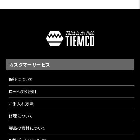
ヘリオス F フィネス 906-4
9' #6
トラウトからバス、湖の大型魚まで対応できるパワーを持ち
ながら、ティップの繊細さで静かなプレゼンテーションもこな
す異色の6番。ビッグドライや軽めのストリーマーで狙う中〜
大型魚に最適です。
カスタマーサービス
保証について
ヘリオス F フィネス 908-4
9' #8 ファイティングバット付き
ロッド取扱説明
Helios 4 Fシリーズの中でもっともパワフルな一本。シャロ
お手入れ方法
ーのクロダイ、ボーンフィッシュやレッドフィッシュなどソルト
修理について
でも活躍できるトルクと、Fシリーズならではの繊細さを併せ
持つ、テクニカルなライトソルトモデルです。
製品の素材について