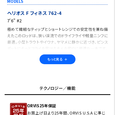
MODELS
ヘリオス F フィネス 762-4
7'6" #2
極めて繊細なティップとショートレンジでの安定性を兼ね備
えたこのロッドは、狭い渓流でのドライフライや軽量ニンフに
最適。小型トラウトやイワナ、ヤマメに静かに近づき、ピンス
ポットにそっとフライを届けるそんな釣りに最適な一本です。
もっと見る
＋
ヘリオス F フィネス 103-4
10' #3
ユーロニンフィングのために設計されたロングレングスモデ
テクノロジー／機能
ル。ティップの感度、ロッド全体の張り、ラインメンディングの
しやすさなど、繊細さと操作性を高次元で融合。流れの複雑
な川で真価を発揮します。
ORVIS25年保証
お買上げ日より25年間、ORVIS U.S.A に準じ