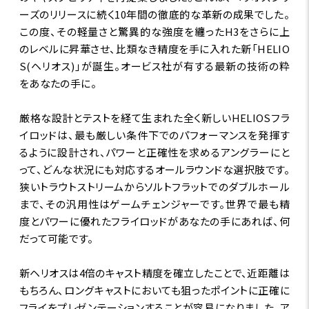
ーズのリリースに続く10年間の徹底的な革新の成果でした。
この度、その軽量さと驚異的な強度を纏ったH3をさらに上
のレベルに昇華させ、比類なき精度を手に入れた新「HELIO
S(ヘリオス)」が誕生。オービス社が有する最新の技術の粋
をあなたの手に。
厳格な設計とテストを経て生まれた全く新しいHELIOSフラ
イロッドは、最も厳しい条件下でのパフォーマンスを発揮す
るように設計され、パワーと正確性を求めるアングラーにと
って、どんな状況にも対応するオールラウンドな選択肢です。
狭いトラウトストリームからソルトフラットでのダブルホール
まで、その汎用性はゲームチェンジャーです。世界で最も精
度とパワーに優れたフライロッドがあなたの手にあれば、何
だって可能です。
新ヘリオスは4倍のキャスト精度を確立したことで、近距離は
もちろん、ロングキャストにおいても狙ったポイントに正確に
フライをプレゼンテーションすることが容易になりました。ア