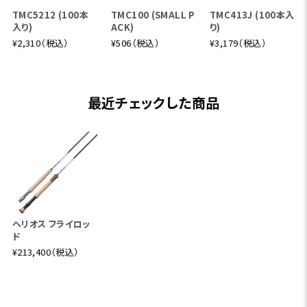
TMC5212 (100本
TMC100 (SMALL P
TMC413J (100本入
8'6" #5
入り)
ACK)
り)
繊細さと汎用性を両立した、フィネスシリーズの中核モデル。
¥2,310（税込）
¥506（税込）
¥3,179（税込）
ドライフライのプレゼンテーションにおいては驚異的な精度
を発揮しつつ、軽量なニンフやソフトハックルの操作性も抜
群。ミディアムサイズの渓流や里川、本流の緩流帯まで幅広く
最近チェックした商品
対応し、トラウトフィッシングにおける“正統派”の一本として
位置づけられます。5番とは思えない軽快なキャストフィール
が、長時間の釣りでも疲れを感じさせません。
ヘリオス F フィネス 905-4
9' #5
ヘリオス フライロッ
ド
Helios 4 Fの中核を担う9フィートのスタンダードロッド。パ
¥213,400（税込）
ワーと繊細さを高次元でバランスさせた設計は、どんなフラ
イスタイルにも対応可能。釣り場を選ばないオールラウンダ
ーとして、1本目にも2本目にもおすすめです。