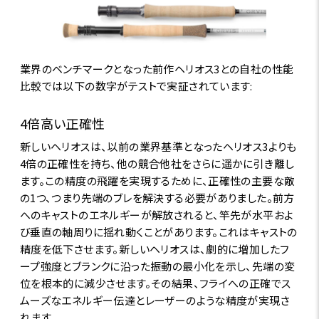
業界のベンチマークとなった前作ヘリオス3との自社の性能
比較では以下の数字がテストで実証されています:
4倍高い正確性
新しいヘリオスは、以前の業界基準となったヘリオス3よりも
4倍の正確性を持ち、他の競合他社をさらに遥かに引き離し
ます。この精度の飛躍を実現するために、正確性の主要な敵
の1つ、つまり先端のブレを解決する必要がありました。前方
へのキャストのエネルギーが解放されると、竿先が水平およ
び垂直の軸周りに揺れ動くことがあります。これはキャストの
精度を低下させます。新しいヘリオスは、劇的に増加したフ
ープ強度とブランクに沿った振動の最小化を示し、先端の変
位を根本的に減少させます。その結果、フライへの正確でス
ムーズなエネルギー伝達とレーザーのような精度が実現さ
れます。