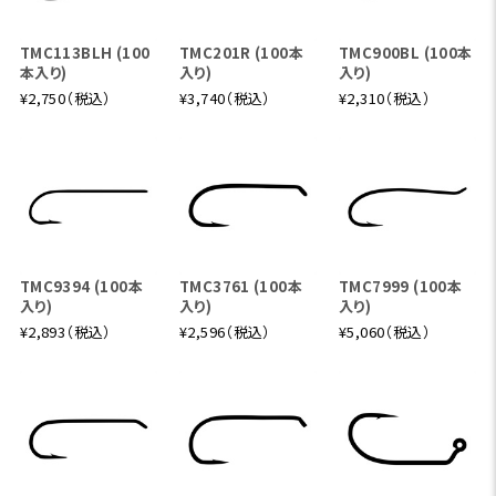
ヘリオス F フィネス 864-4
8'6" #4
TMC113BLH (100
TMC201R (100本
TMC900BL (100本
本入り)
入り)
入り)
やや長めのレングスにより、メンディングやロングドリフトが
¥2,750（税込）
¥3,740（税込）
¥2,310（税込）
しやすく、特に中規模の川でのドライ・ニンフ兼用に優れた一
本。ライン番手以上の対応力で、さまざまなスタイルに柔軟
に応えてくれます。
ヘリオス F フィネス 904-4
9' #4
TMC9394 (100本
TMC3761 (100本
TMC7999 (100本
入り)
入り)
入り)
4番の軽快さに加え、9フィートならではの懐の深さを持った
¥2,893（税込）
¥2,596（税込）
¥5,060（税込）
スタンダードモデル。テクニカルなドライからライトなストリ
ーマー等のダウンの釣りまでこなす守備範囲の広さが魅力
で、プレゼンテーション重視の万能ロッドを探す方に。
ヘリオス F フィネス 865-4