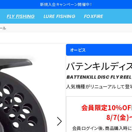
10,000円以上の購入で送料無料※一部対象外商品もございます。
FLY FISHING
LURE FISHING
FOXFIRE
ール
オービス
バテンキルディス
BATTENKILL DISC FLY REEL
人気機種がリニューアルして登
会員限定10％OF
8/7(金)
会員ログイン後、商品購入時にク